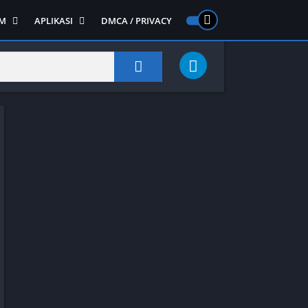
M
APLIKASI
DMCA / PRIVACY
PS 2
ntendo DS
Semua APLIKASI
Semua Game NDS
Alat
RPG
Art&Design
Shooter
Emulator
ide Scrolling
Foto
Survival
Internet
1
Video
Semua Game PS 1
Sosial
Action
Adventure
Card
Fighting
Horror