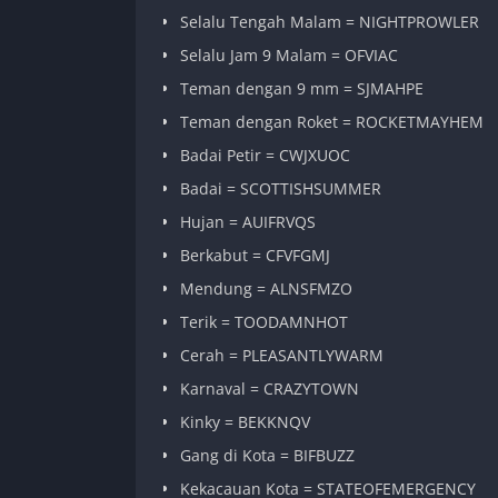
Selalu Tengah Malam = NIGHTPROWLER
Selalu Jam 9 Malam = OFVIAC
Teman dengan 9 mm = SJMAHPE
Teman dengan Roket = ROCKETMAYHEM
Badai Petir = CWJXUOC
Badai = SCOTTISHSUMMER
Hujan = AUIFRVQS
Berkabut = CFVFGMJ
Mendung = ALNSFMZO
Terik = TOODAMNHOT
Cerah = PLEASANTLYWARM
Karnaval = CRAZYTOWN
Kinky = BEKKNQV
Gang di Kota = BIFBUZZ
Kekacauan Kota = STATEOFEMERGENCY