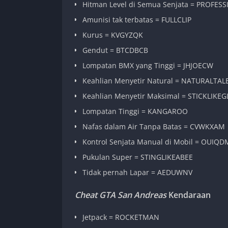
Hitman Level di Semua Senjata = PROFES
Amunisi tak terbatas = FULLCLIP
Kurus = KVGYZQK
Gendut = BTCDBCB
Lompatan BMX yang Tinggi = JHJOECW
Keahlian Menyetir Natural = NATURALTAL
Keahlian Menyetir Maksimal = STICKLIKEG
Lompatan Tinggi = KANGAROO
Nafas dalam Air Tanpa Batas = CVWKXAM
Kontrol Senjata Manual di Mobil = OUIQ
Pukulan Super = STINGLIKEABEE
Tidak pernah Lapar = AEDUWNV
Cheat GTA San Andreas
Kendaraan
Jetpack = ROCKETMAN