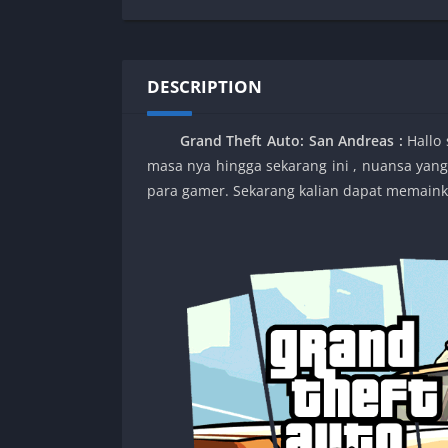
SPEK KENTANG
Puzzle
Shooter
Racing
Sport
Remastered
DESCRIPTION
Story Rich
Rougelike
Strategy
RPG
Grand Theft Auto: San Andreas :
Hallo
Survival
Shooter
masa nya hingga sekarang ini , nuansa yang
Visual Novel
Simulation
para gamer. Sekarang kalian dapat memainka
Support Gamepad
Sport
Strategy
Survival
Visual Novel