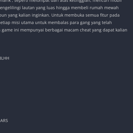
rik , seperti melompat dari atas ketinggian, mencuri mobil
engelilingi lautan yang luas hingga membeli rumah mewah
pun yang kalian inginkan. Untuk membuka semua fitur pada
 setiap misi utama untuk membalas para gang yang telah
game ini mempunyai berbagai macam cheat yang dapat kalian
RBLHH
CARS