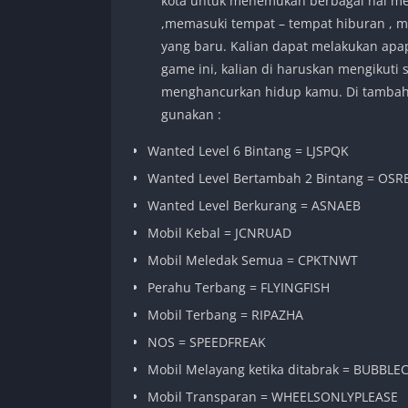
kota untuk menemukan berbagai hal mena
,memasuki tempat – tempat hiburan , m
yang baru. Kalian dapat melakukan apa
game ini, kalian di haruskan mengikuti
menghancurkan hidup kamu. Di tambah 
gunakan :
Wanted Level 6 Bintang = LJSPQK
Wanted Level Bertambah 2 Bintang = OS
Wanted Level Berkurang = ASNAEB
Mobil Kebal = JCNRUAD
Mobil Meledak Semua = CPKTNWT
Perahu Terbang = FLYINGFISH
Mobil Terbang = RIPAZHA
NOS = SPEEDFREAK
Mobil Melayang ketika ditabrak = BUBBLE
Mobil Transparan = WHEELSONLYPLEASE