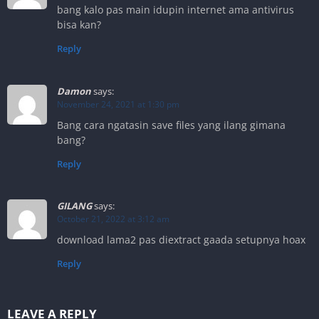
bang kalo pas main idupin internet ama antivirus
bisa kan?
Reply
Damon
says:
November 24, 2021 at 1:30 pm
Bang cara ngatasin save files yang ilang gimana
bang?
Reply
GILANG
says:
October 21, 2022 at 3:12 am
download lama2 pas diextract gaada setupnya hoax
Reply
LEAVE A REPLY