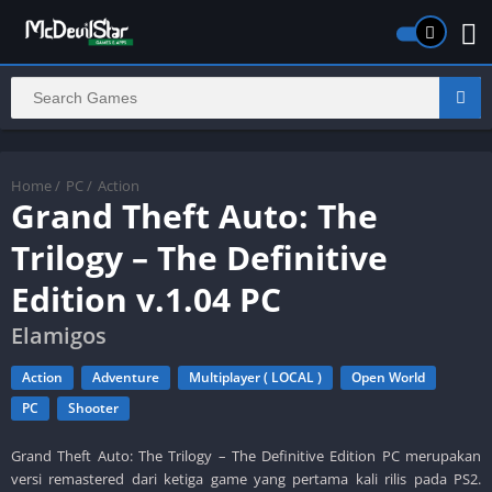
Home
/
PC
/
Action
Grand Theft Auto: The
Trilogy – The Definitive
Edition v.1.04 PC
Elamigos
Action
Adventure
Multiplayer ( LOCAL )
Open World
PC
Shooter
Grand Theft Auto: The Trilogy – The Definitive Edition PC merupakan
versi remastered dari ketiga game yang pertama kali rilis pada PS2.