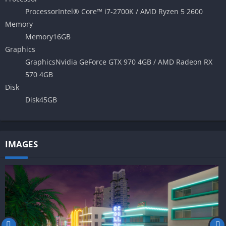
Processor
Intel® Core™ i7-2700K / AMD Ryzen 5 2600
Memory
Memory
16GB
Graphics
Graphics
Nvidia GeForce GTX 970 4GB / AMD Radeon RX
570 4GB
Disk
Disk
45GB
IMAGES