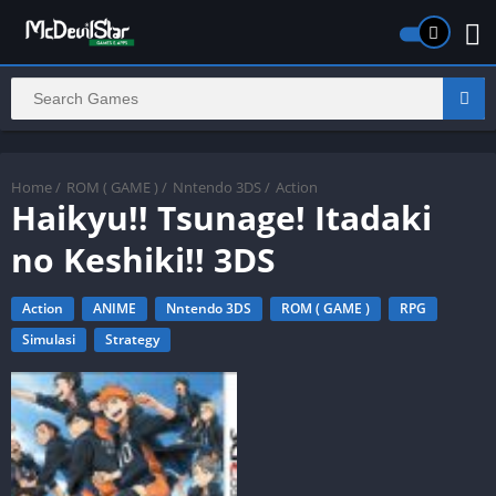
Home
/
ROM ( GAME )
/
Nntendo 3DS
/
Action
Haikyu!! Tsunage! Itadaki
no Keshiki!! 3DS
Action
ANIME
Nntendo 3DS
ROM ( GAME )
RPG
Simulasi
Strategy