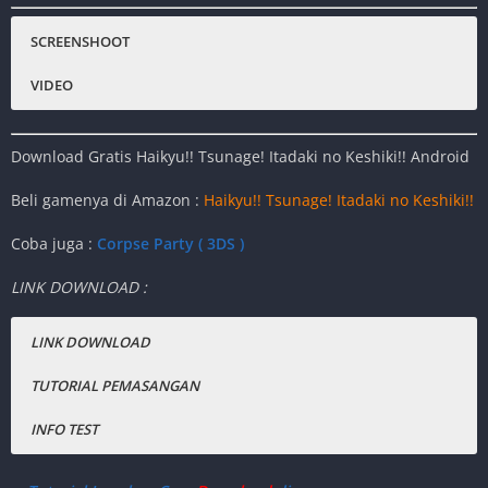
Status :
Normal
SCREENSHOOT
Platfrom
:
Nintendo 3DS , Android , PC
VIDEO
Emulator :
Citra Emulator
Genre Game
:
Simulasi, RPG, Anime
Download Gratis Haikyu!! Tsunage! Itadaki no Keshiki!! Android
Publisher
:
Bandai
Release Date
:
2014
Beli gamenya di Amazon :
Haikyu!! Tsunage! Itadaki no Keshiki!!
Ukuran Game
:
253MB
( RAR )
Coba juga :
Corpse Party ( 3DS )
Mode
:
Single-player
LINK DOWNLOAD :
Offline
LINK DOWNLOAD
TUTORIAL PEMASANGAN
INFO
TEST
CARA PASANG GAME 3DS di ANDROID
Handphone ( Xiaomi MI 8 ) + CItra Emulator.
Download Haikyu!! Tsunage! Itadaki no