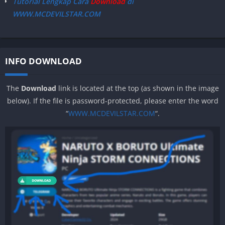
Tutorial Lengkap Cara
Download
di
CARA PASANG GAME 3DS di PC ( SOON )
Keshiki!! 3DS
WWW.MCDEVILSTAR.COM
INFO DOWNLOAD
The
Download
link is located at the top (as shown in the image
below). If the file is password-protected, please enter the word
“
WWW.MCDEVILSTAR.COM
“.