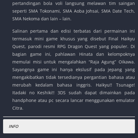
pertandingan bola voli langsung melawan tim saingan
seperti SMA Tokonami, SMA Aoba Johsai, SMA Date Tech,
SMA Nekoma dan lain – lain.
Salinan pertama dan edisi terbatas dari permainan ini
termasuk mini game khusus yang disebut Final Haikyu
Quest, parodi resmi RPG Dragon Quest yang populer. Di
bagian game ini, pahlawan Hinata dan kelompoknya
memulai misi untuk mengalahkan “Raja Agung” Oikawa.
Sayangnya game ini hanya ekslusif pada jepang yang
mengakibatkan tidak tersedianya pergantian bahasa atau
merubah kedalam bahasa inggris. Haikyu!! Tsunage!
Itadaki no Keshiki!! 3DS sudah dapat dimainkan pada
handphone atau pc secara lancar menggunakan emulator
Citra.
INFO
Nama Game
:
Haikyu!! Tsunage! Itadaki no Keshiki!!