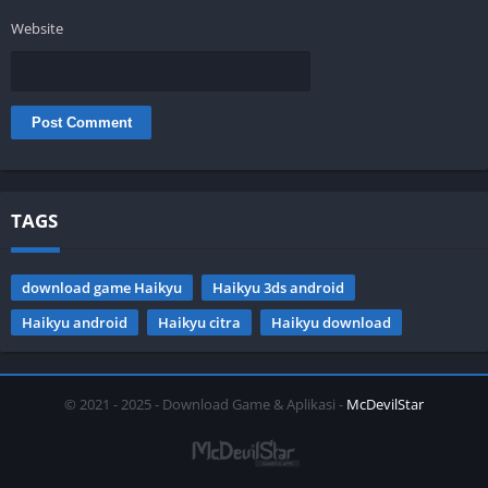
Website
TAGS
download game Haikyu
Haikyu 3ds android
Haikyu android
Haikyu citra
Haikyu download
© 2021 - 2025 - Download Game & Aplikasi -
McDevilStar