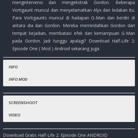
mengintervensi dan mengekstrak Gordon. Beberapa
Vortigaunt muncul dan menyelamatkan Alyx dari ledakan itu.
Para Vortigaunts muncul di hadapan G-Man dan berdiri di
antara dia dan Gordon. Mereka memindahkan Gordon dari
tempat kejadian, membatasi efek dari kemampuan G-Man
pada Gordon. Jadi tunggu apalagi? Download Half-Life 2:
Episode One ( Mod ) Android sekarang juga.
INFO
INFO MOD
Nama Game
Gratis.
:
Half-Life 2: Episode One
Harga Playstore
:
( Rp.109.000,- )
SCREENSHOOT
Status :
MOD
VIDEO
Platfrom
:
Android
Genre Game
: Action, Shooter, PC
Download Gratis Half-Life 2: Episode One ANDROID
Publisher
:
NVIDIA Lightspeed Studios