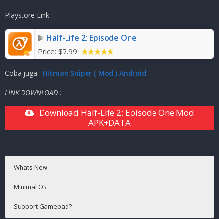
Ukuran Game
:
2.7GB
( RAR )
Playstore Link :
Mode
:
Solo / Multiplayer ( ONLINE )
Half-Life 2: Episode One
Price:
$7.99
Coba juga :
Hitman Sniper ( Mod ) Android
LINK DOWNLOAD :
Download Half-Life 2: Episode One Mod
APK+DATA
Whats New
Minimal OS
Support Gamepad?