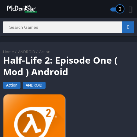
Home
/
ANDROID
/
Action
Half-Life 2: Episode One (
Mod ) Android
Action
ANDROID