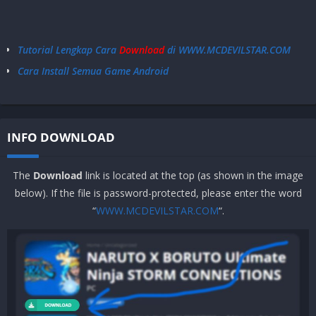
Android 4.4+
Tidak Support
Tutorial Lengkap Cara
Download
di WWW.MCDEVILSTAR.COM
Cara Install Semua Game Android
INFO DOWNLOAD
The
Download
link is located at the top (as shown in the image
below). If the file is password-protected, please enter the word
“
WWW.MCDEVILSTAR.COM
“.