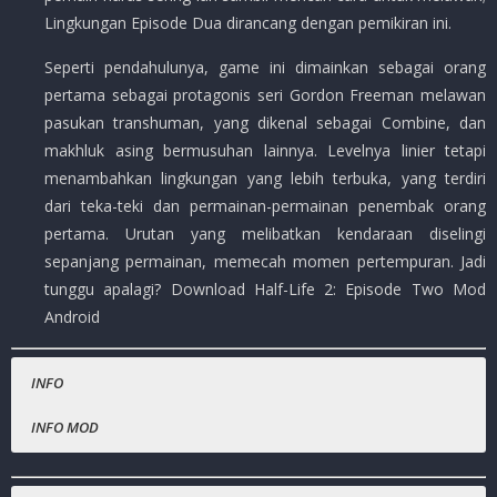
Lingkungan Episode Dua dirancang dengan pemikiran ini.
Seperti pendahulunya, game ini dimainkan sebagai orang
pertama sebagai protagonis seri Gordon Freeman melawan
pasukan transhuman, yang dikenal sebagai Combine, dan
makhluk asing bermusuhan lainnya. Levelnya linier tetapi
menambahkan lingkungan yang lebih terbuka, yang terdiri
dari teka-teki dan permainan-permainan penembak orang
pertama. Urutan yang melibatkan kendaraan diselingi
sepanjang permainan, memecah momen pertempuran. Jadi
tunggu apalagi? Download Half-Life 2: Episode Two Mod
Android
INFO
INFO MOD
Nama Game
Gratis.
:
Half-Life 2: Episode Two
Harga Playstore
:
( Rp.109.000,- )