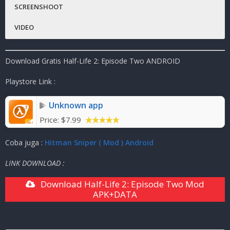
SCREENSHOOT
Status :
MOD
VIDEO
Platfrom
:
Android
Genre Game
: Action, Shooter, PC
Download Gratis Half-Life 2: Episode Two ANDROID
Publisher
:
NVIDIA Lightspeed Studios
Ukuran Game
:
4.7GB
( RAR )
Playstore Link :
Mode
:
Solo ( OFFNLINE )
Unknown app
Price:
$7.99
Coba juga :
Hitman Sniper ( Mod ) Android
LINK DOWNLOAD :
Download Half-Life 2: Episode Two Mod
APK+DATA