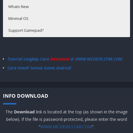
Whats New
Minimal OS
Support Gamepad?
Android 4.4+
Tidak Support
Tutorial Lengkap Cara
Download
di WWW.MCDEVILSTAR.COM
Cara Install Semua Game Android
INFO DOWNLOAD
The
Download
link is located at the top (as shown in the image
below). If the file is password-protected, please enter the word
“
WWW.MCDEVILSTAR.COM
“.