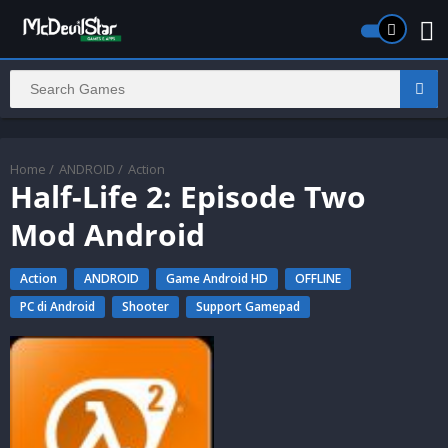
Home
/
ANDROID
/
Action
Half-Life 2: Episode Two
Mod Android
Action
ANDROID
Game Android HD
OFFLINE
PC di Android
Shooter
Support Gamepad