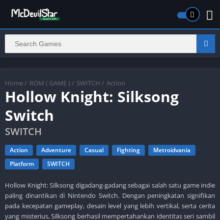
Home
/
ROM ( GAME )
/
SWITCH
/
Action
Hollow Knight: Silksong
Switch
SWITCH
Action
Adventure
Casual
Fighting
Metroidvania
Platform
SWITCH
Hollow Knight: Silksong digadang-gadang sebagai salah satu game indie
paling dinantikan di Nintendo Switch. Dengan peningkatan signifikan
pada kecepatan gameplay, desain level yang lebih vertikal, serta cerita
yang misterius, Silksong berhasil mempertahankan identitas seri sambil