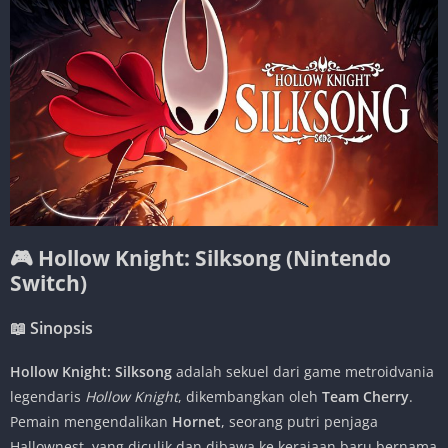
🎮 Hollow Knight: Silksong (Nintendo
Switch)
📖
Sinopsis
Hollow Knight: Silksong
adalah sekuel dari game metroidvania
legendaris
Hollow Knight
, dikembangkan oleh
Team Cherry
.
Pemain mengendalikan
Hornet
, seorang putri penjaga
Hallownest, yang diculik dan dibawa ke kerajaan baru bernama