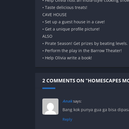
• Help Olivia host an India-style cooking sho
• Taste delicious treats!
CAVE HOUSE
• Set up a guest house in a cave!
• Get a unique profile picture!
ALSO
• Pirate Season! Get prizes by beating levels.
• Perform the play in the Barrow Theater!
• Help Olivia write a book!
2 COMMENTS ON "HOMESCAPES M
Anak
says:
Bang kok punya gua ga bisa dipas
Reply