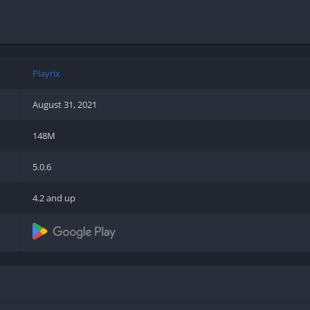
Shooter
Stealth
Strategy
Survival
Playrix
August 31, 2021
148M
PS
5.0.6
4.2 and up