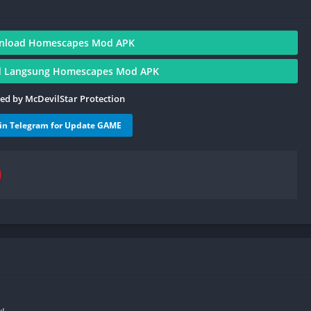
nload Homescapes Mod APK
 Langsung Homescapes Mod APK
ied by McDevilStar Protection
oin Telegram for Update GAME