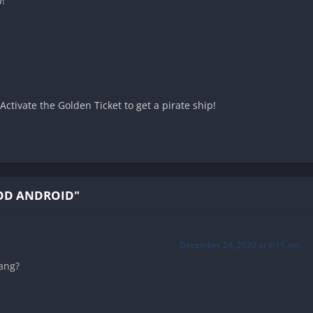
w!
 Activate the Golden Ticket to get a pirate ship!
OD ANDROID"
December 24, 2020 at 6:11 am
ang?