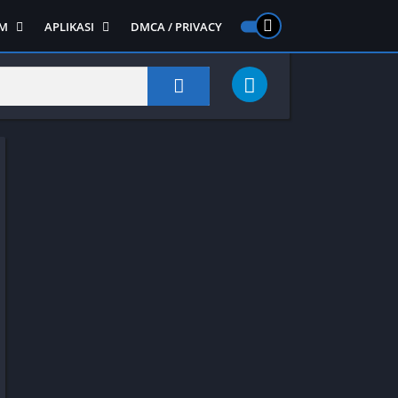
M
APLIKASI
DMCA / PRIVACY
PS 2
ntendo DS
Semua APLIKASI
Semua Game NDS
Alat
RPG
Art&Design
Shooter
Emulator
ide Scrolling
Foto
Survival
Internet
1
Video
Semua Game PS 1
Sosial
Action
Adventure
Card
Fighting
Horror