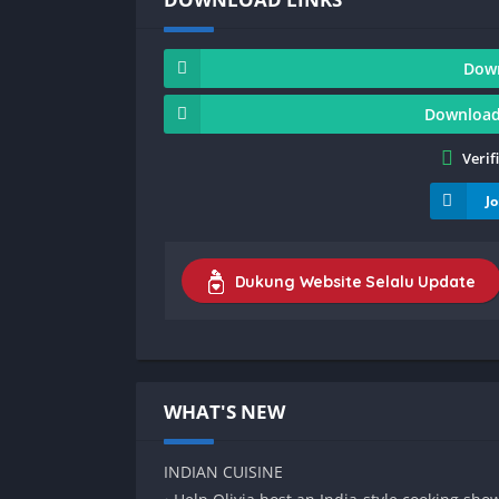
Dow
Download
Verif
J
Dukung Website Selalu Update
WHAT'S NEW
INDIAN CUISINE