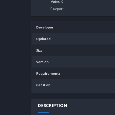
SPEK KENTANG
Puzzle
Votes:
0
Report
Shooter
Racing
Sport
Remastered
Story Rich
Rougelike
Developer
Strategy
RPG
Updated
Survival
Shooter
Visual Novel
Simulation
Size
Support Gamepad
Version
Sport
Strategy
Requirements
Survival
Get it on
Visual Novel
DESCRIPTION