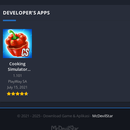
DEVELOPER'S APPS
Cooking
Simulator
Mobile Mod
1.101
Android
PlayWay SA
July 15, 2021
© 2021 - 2025 - Download Game & Aplikasi -
McDevilStar