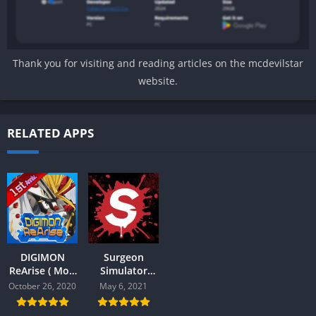
Thank you for visiting and reading articles on the mcdevilstar
website.
RELATED APPS
DIGIMON
Surgeon
ReArise ( Mod
Simulator
) v.2.2.1
Mod Android
October 26, 2020
May 6, 2021
Android