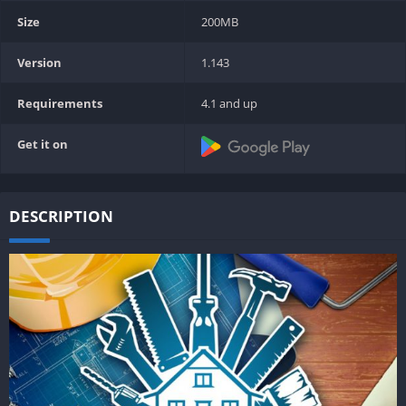
Size
200MB
Version
1.143
Requirements
4.1 and up
Get it on
DESCRIPTION