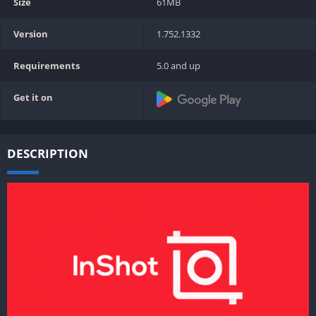
Size
61MB
Version
1.752.1332
Requirements
5.0 and up
Get it on
DESCRIPTION