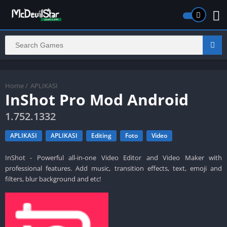
Home
/
APLIKASI
InShot Pro Mod Android
1.752.1332
APLIKASI
APLIKASI
Editing
Foto
Video
InShot - Powerful all-in-one Video Editor and Video Maker with
professional features. Add music, transition effects, text, emoji and
filters, blur background and etc!