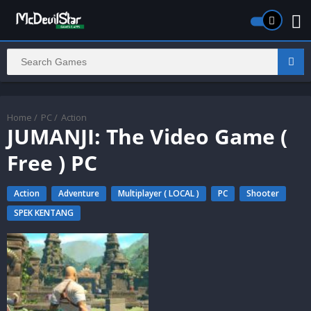
Home
/
PC
/
Action
JUMANJI: The Video Game (
Free ) PC
Action
Adventure
Multiplayer ( LOCAL )
PC
Shooter
SPEK KENTANG