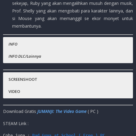
sekejap, Ruby yang akan mengalihkan musuh dengan musik,
Prof. Shelly yang akan mengobati para karakter lainnya, dan
si Mouse yang akan memanggil se ekor monyet untuk
membantunya.
INFO
INFO DLC/Lainnya
Nama Game
Gratis.
:
JUMANJI: The Video Game
Steam :
(
Rp.139.999 )
SCREENSHOOT
Platfrom
:
PC
VIDEO
Genre Game
:
Action, Adventure, Co-op, Multiplayer, Shooter
Publisher
:
Outright Games LTD.
Download Gratis
JUMANJI: The Video Game
( PC )
Release Date
:
8 Nov, 2019
Ukuran Game
:
2.1GB
(RAR)
STEAM Link :
Crack By
:
CODEX
Coba juga : 
Bad Guys at School ( Free ) PC