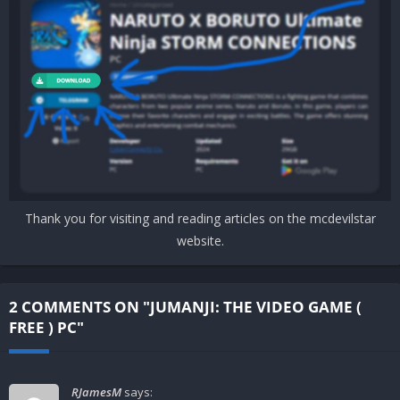
Storage:
3 GB available space
Recomended
Requires a 64-bit processor and operating system
OS:
10
Processor:
Intel i5, 4 x 2.6 GHz or AMD equivalent
Memory:
4 GB RAM
DirectX:
Version 11
Storage:
5 GB available space
Thank you for visiting and reading articles on the mcdevilstar
website.
2 COMMENTS ON "JUMANJI: THE VIDEO GAME (
FREE ) PC"
RJamesM
says: