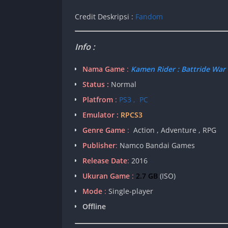
Credit Deskripsi :
Fandom
Info :
Nama Game
:
Kamen Rider : Battride War
Status :
Normal
Platfrom
:
PS3 , PC
Emulator :
RPCS3
Genre Game
:
Action , Adventure , RPG
Publisher
:
Namco Bandai Games
Release Date
:
2016
Ukuran Game
:
2.7 GB
(ISO)
Mode
:
Single-player
Offline