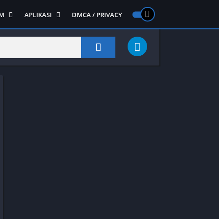
M
APLIKASI
DMCA / PRIVACY
PS 2
ntendo DS
Semua APLIKASI
Semua Game NDS
Alat
RPG
Art&Design
Shooter
Emulator
ide Scrolling
Foto
Survival
Internet
1
Video
Semua Game PS 1
Sosial
Action
Adventure
Card
Fighting
Horror