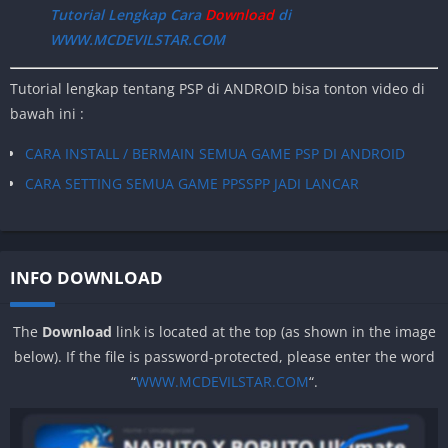
Download Save Data
Lego Harry Potter
Tutorial Lengkap Cara
Download
di
Years 1-4
PPSSPP
WWW.MCDEVILSTAR.COM
Tutorial lengkap tentang PSP di ANDROID bisa tonton video di
bawah ini :
CARA INSTALL / BERMAIN SEMUA GAME PSP DI ANDROID
CARA SETTING SEMUA GAME PPSSPP JADI LANCAR
INFO DOWNLOAD
The
Download
link is located at the top (as shown in the image
below). If the file is password-protected, please enter the word
“
WWW.MCDEVILSTAR.COM
“.