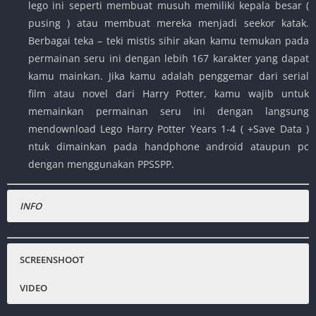
lego ini seperti membuat musuh memiliki kepala besar (
pusing ) atau membuat mereka menjadi seekor katak.
Berbagai teka – teki mistis sihir akan kamu temukan pada
permainan seru ini dengan lebih 167 karakter yang dapat
kamu mainkan. Jika kamu adalah penggemar dari serial
film atau novel dari Harry Potter, kamu wajib untuk
memainkan permainan seru ini dengan langsung
mendownload Lego Harry Potter Years 1-4 ( +Save Data )
ntuk dimainkan pada handphone android ataupun pc
dengan menggunakan PPSSPP.
INFO
Nama Game
:
Lego Harry Potter Years 1-4
Status :
Normal
SCREENSHOOT
Platfrom
:
PPSSPP, Android , PC
VIDEO
Emulator :
PPSSPP
Genre Game
:
Action , Lego , Adventure, Puzzle