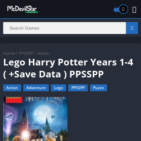
Home
/
PPSSPP
/
Action
Lego Harry Potter Years 1-4
( +Save Data ) PPSSPP
Action
Adventure
Lego
PPSSPP
Puzze