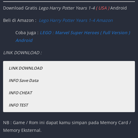
Download Gratis
Lego Harry Potter Years 1-4
( USA )
Android
Publisher
:
LucasArts.TT Games
Release Date
:
2011
Beli di Amazon :
Lego Harry Potter Years 1-4 Amazon
Ukuran Game
:
855MB
(ISO)
Coba juga :
LEGO : Marvel Super Heroes ( Full Version )
Mode
:
Single-player, Multi-player
Android
Offline
LINK DOWNLOAD :
LINK DOWNLOAD
INFO Save Data
INFO CHEAT
INFO
TEST
100% Complete.
Cek Sendiri aja ya.
Handphone ( Xiaomi MI 8 )
Download Lego Harry Potter Years 1-
NB : Game / Rom ini dapat kamu simpan pada Memory Card /
CARA PASANG SAVE DATA DI SEMUA GAME PPSSPP
CARA CHEAT SEMUA GAME PPSSPP : KLIK DISINI
4 PPSSPP
Memory Eksternal.