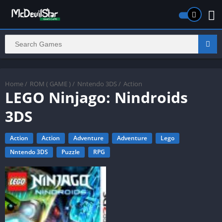
Home
/
ROM ( GAME )
/
Nntendo 3DS
/
Action
LEGO Ninjago: Nindroids
3DS
Action
Action
Adventure
Adventure
Lego
Nntendo 3DS
Puzzle
RPG