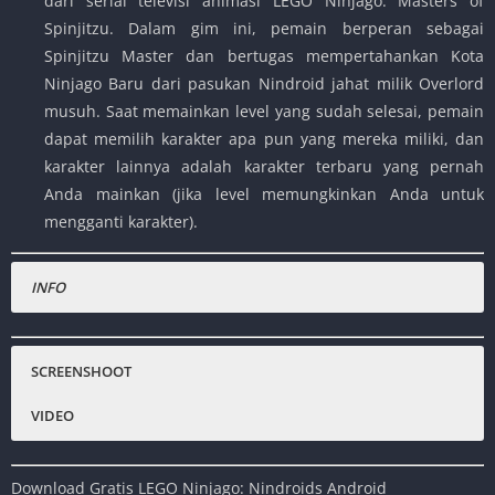
dari serial televisi animasi LEGO Ninjago: Masters of
Spinjitzu. Dalam gim ini, pemain berperan sebagai
Spinjitzu Master dan bertugas mempertahankan Kota
Ninjago Baru dari pasukan Nindroid jahat milik Overlord
musuh. Saat memainkan level yang sudah selesai, pemain
dapat memilih karakter apa pun yang mereka miliki, dan
karakter lainnya adalah karakter terbaru yang pernah
Anda mainkan (jika level memungkinkan Anda untuk
mengganti karakter).
INFO
Nama Game
:
LEGO Ninjago: Nindroids
Status :
Normal
SCREENSHOOT
Platfrom
:
Nintendo 3DS , Android , PC
VIDEO
Emulator :
Citra Emulator
Genre Game
:
Adventure, RPG, Hack n Slash, Puzzle, Action
Download Gratis LEGO Ninjago: Nindroids Android
Publisher
:
Activasion