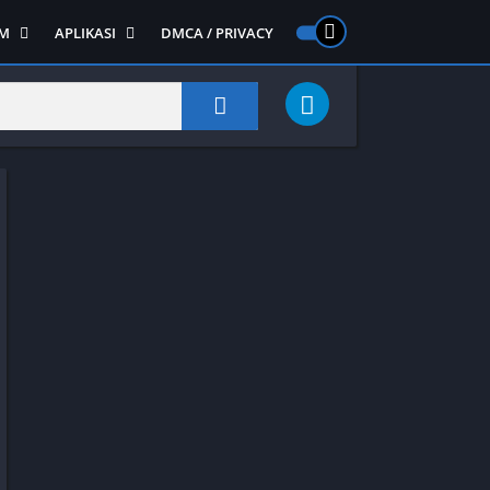
M
APLIKASI
DMCA / PRIVACY
PS 2
ntendo DS
Semua APLIKASI
Semua Game NDS
Alat
RPG
Art&Design
Shooter
Emulator
ide Scrolling
Foto
Survival
Internet
1
Video
Semua Game PS 1
Sosial
Action
Adventure
Card
Fighting
Horror