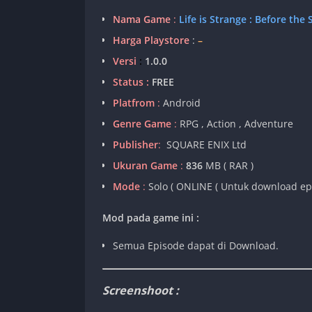
Nama Game
:
Life is Strange : Before the
Harga Playstore
:
–
Versi
:
1.0.0
Status :
FREE
Platfrom
:
Android
Genre Game
:
RPG , Action , Adventure
Publisher
:
SQUARE ENIX Ltd
Ukuran Game
:
836
MB ( RAR )
Mode
:
Solo ( ONLINE ( Untuk download epi
Mod pada game ini :
Semua Episode dapat di Download.
Screenshoot :