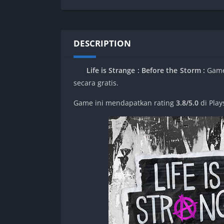
SPEK KENTANG
Puzzle
Shooter
Racing
Sport
Remastered
DESCRIPTION
Story Rich
Rougelike
Strategy
RPG
Life is Strange : Before the Storm :
Game 
Survival
Shooter
secara gratis.
Visual Novel
Simulation
Game ini mendapatkan rating
3.8/5.0
di Play
Support Gamepad
Sport
Strategy
Survival
Visual Novel