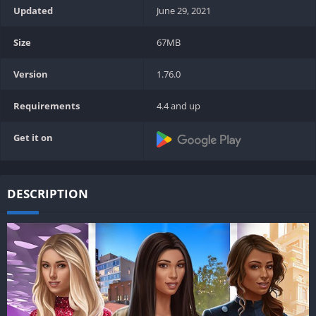
Updated
June 29, 2021
Size
67MB
Version
1.76.0
Requirements
4.4 and up
Get it on
DESCRIPTION