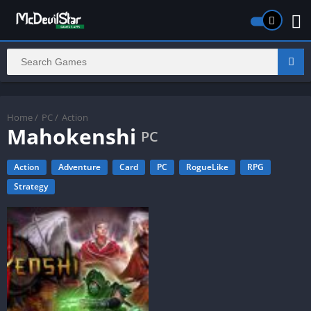
Home
/
PC
/
Action
Mahokenshi
PC
Action
Adventure
Card
PC
RogueLike
RPG
Strategy