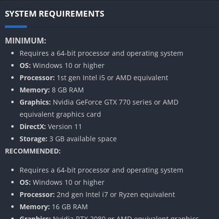
SYSTEM REQUIREMENTS
MINIMUM:
Requires a 64-bit processor and operating system
OS:
Windows 10 or higher
Processor:
1st gen Intel i5 or AMD equivalent
Memory:
8 GB RAM
Graphics:
Nvidia GeForce GTX 770 series or AMD
equivalent graphics card
DirectX:
Version 11
Storage:
3 GB available space
RECOMMENDED:
Requires a 64-bit processor and operating system
OS:
Windows 10 or higher
Processor:
2nd gen Intel i7 or Ryzen equivalent
Memory:
16 GB RAM
Graphics:
Nvidia RTX 2080 or AMD equivalent graphics