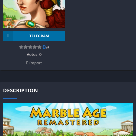
TELEGRAM
0
/5
Votes:
0
Report
DESCRIPTION