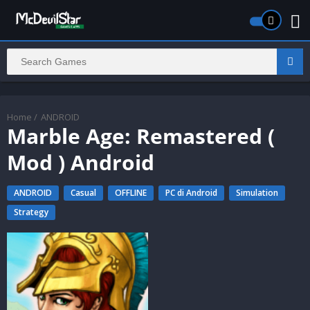
Home
/
ANDROID
Marble Age: Remastered (
Mod ) Android
ANDROID
Casual
OFFLINE
PC di Android
Simulation
Strategy