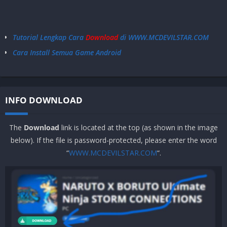
Android 5.0+
Tidak Support
Tutorial Lengkap Cara
Download
di WWW.MCDEVILSTAR.COM
Cara Install Semua Game Android
INFO DOWNLOAD
The
Download
link is located at the top (as shown in the image
below). If the file is password-protected, please enter the word
“
WWW.MCDEVILSTAR.COM
“.