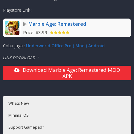
Ukuran Game
:
113MB
( RAR )
Playstore Link :
Mode
:
Solo ( OFFLINE )
Marble Age: Remastered
Price:
$3.99
Coba juga :
Underworld Office Pro ( Mod ) Android
LINK DOWNLOAD :
Download Marble Age: Remastered MOD
APK
Whats New
Minimal OS
Support Gamepad?