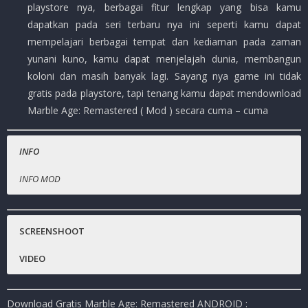
playstore nya, berbagai fitur lengkap yang bisa kamu
dapatkan pada seri terbaru nya ini seperti kamu dapat
mempelajari berbagai tempat dan kediaman pada zaman
yunani kuno, kamu dapat menjelajah dunia, membangun
koloni dan masih banyak lagi. Sayang nya game ini tidak
gratis pada playstore, tapi tenang kamu dapat mendownload
Marble Age: Remastered ( Mod ) secara cuma – cuma
INFO
INFO MOD
Nama Game
Gratis.
:
Marble Age: Remastered
Harga Playstore :
( Rp.64.000,- )
SCREENSHOOT
Status :
MOD
VIDEO
Platfrom
:
Android
Genre Game
:
Simulation, Strategy, PC
Download Gratis Marble Age: Remastered ANDROID :
Publisher
:
clarusvictoria