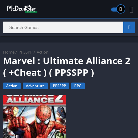
Home
/
PPSSPP
/
Action
Marvel : Ultimate Alliance 2
( +Cheat ) ( PPSSPP )
Action
Adventure
PPSSPP
RPG