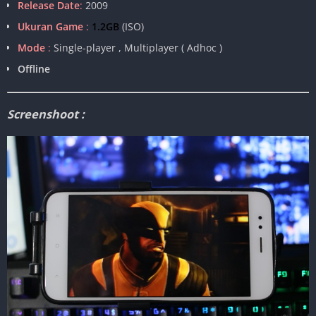
Release Date
:
2009
Ukuran Game
:
1.2GB
(ISO)
Mode
:
Single-player , Multiplayer ( Adhoc )
Offline
Screenshoot :