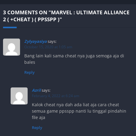
3 COMMENTS ON "MARVEL : ULTIMATE ALLIANCE
2 ( +CHEAT ) ( PPSSPP )"
Zylyayasiya
says:
October 15, 2020 at 1:05 am
Bang lain kali sama cheat nya juga semoga aja di
bales
Reply
Azril
says:
February 4, 2022 at 6:24 am
Kalok cheat nya dah ada liat aja cara cheat
semua game ppsspp nanti lu tinggal pindahin
file aja
Reply