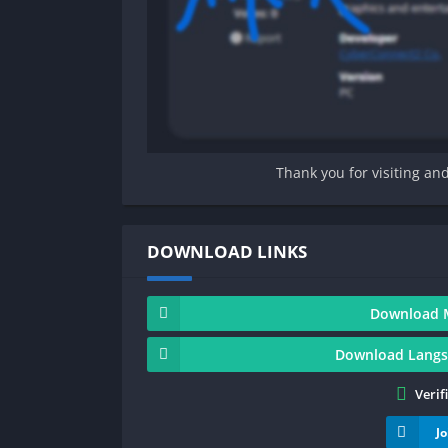
Thank you for visiting an
DOWNLOAD LINKS
Download 
Download Langs
Verif
J