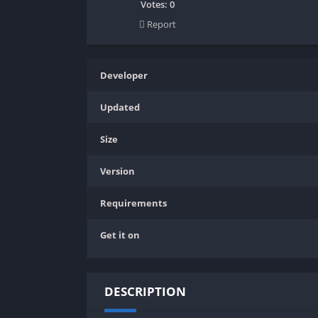
SPEK KENTANG
Puzzle
Votes:
0
Report
Shooter
Racing
Sport
Remastered
Story Rich
Rougelike
Developer
Strategy
RPG
Updated
Survival
Shooter
Visual Novel
Simulation
Size
Support Gamepad
Version
Sport
Strategy
Requirements
Survival
Get it on
Visual Novel
DESCRIPTION