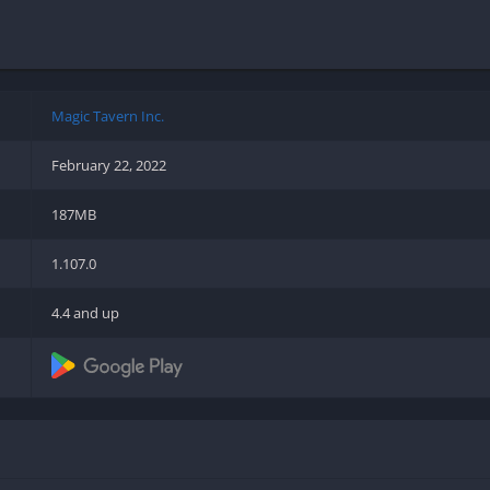
Shooter
Stealth
Strategy
Survival
Magic Tavern Inc.
February 22, 2022
187MB
PS
1.107.0
4.4 and up