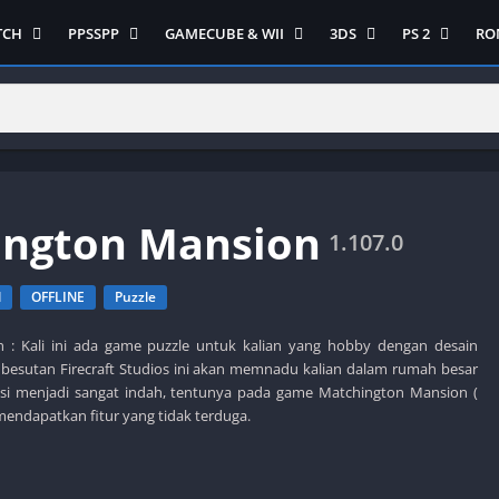
TCH
PPSSPP
GAMECUBE & WII
3DS
PS 2
RO
ua Game Switch
Semua Game PPSSPP
Semua Game Gamecube
Semua Game N 3DS
Semua Game 
Ni
WII
enture
Adventure
Platform
Multiplayer
Platform
on
Action
Puzzle
Racing
Puzzle
iplayer
Card
RPG
RPG
Racing
ng
Fighting
Shooter
Sport
S
ington Mansion
RPG
Hack and Slash
Simulasi
Stealth
1.107.0
Shooter
tegy
Horror
Strategy
PS 
Strategy
l
OFFLINE
Puzzle
lation
MultiPlayer
 Like
Open World
 : Kali ini ada game puzzle untuk kalian yang hobby dengan desain
 besutan Firecraft Studios ini akan memnadu kalian dalam rumah besar
t
Platform
asi menjadi sangat indah, tentunya pada game Matchington Mansion (
tegy
Puzzle
 mendapatkan fitur yang tidak terduga.
Sport
RPG