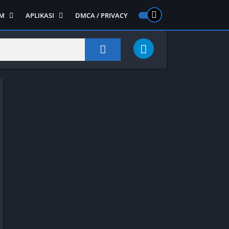
M
APLIKASI
DMCA / PRIVACY
PS 2
ntendo DS
Semua APLIKASI
Semua Game NDS
Alat
RPG
Art&Design
Shooter
Emulator
ide Scrolling
Foto
Survival
Internet
1
Video
Semua Game PS 1
Sosial
Action
Adventure
Card
Fighting
Horror