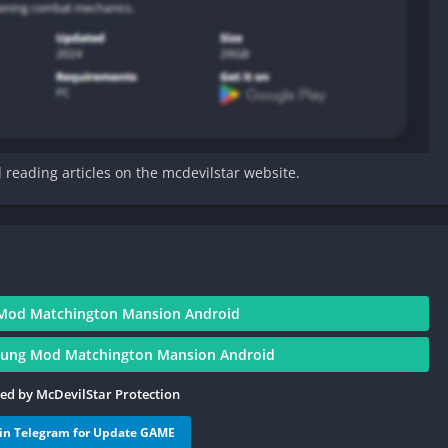
d reading articles on the mcdevilstar website.
Mod Matchington Mansion Android
ung Mod Matchington Mansion Android
ied by McDevilStar Protection
oin Telegram for Update GAME