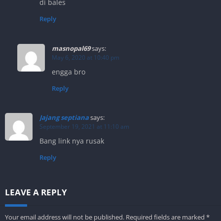
di bales
Reply
masnopal69
says:
May 6, 2020 at 10:40 pm
engga bro
Reply
Jajang septiana
says:
September 19, 2021 at 11:10 am
Bang link nya rusak
Reply
LEAVE A REPLY
Your email address will not be published.
Required fields are marked
*