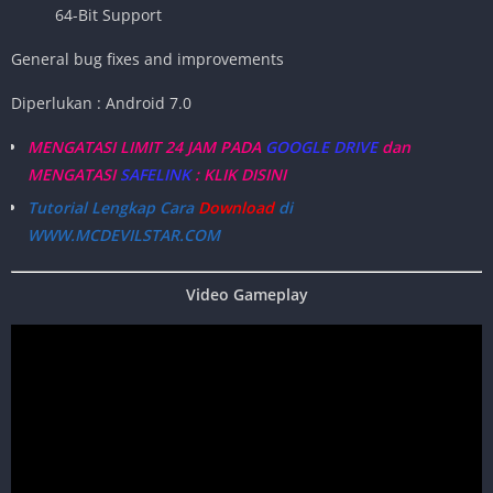
64-Bit Support
General bug fixes and improvements
Diperlukan : Android 7.0
MENGATASI LIMIT 24 JAM PADA
GOOGLE DRIVE
dan
MENGATASI
SAFELINK
: KLIK DISINI
Tutorial Lengkap Cara
Download
di
WWW.MCDEVILSTAR.COM
Video Gameplay