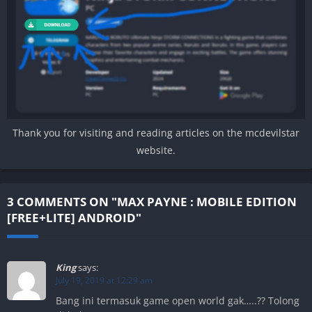
Thank you for visiting and reading articles on the mcdevilstar
website.
3 COMMENTS ON "MAX PAYNE : MOBILE EDITION
[FREE+LITE] ANDROID"
King
says:
July 19, 2019 at 12:29 am
Bang ini termasuk game open world gak…..?? Tolong