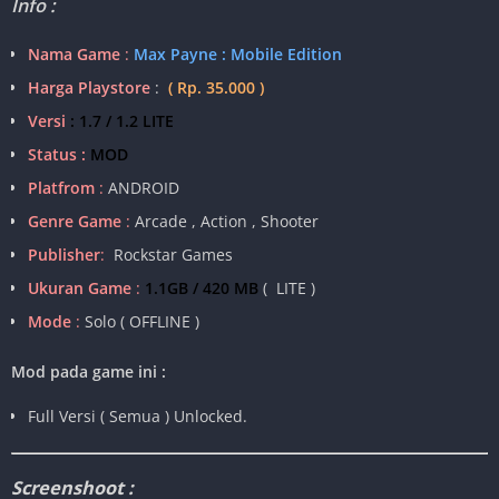
Info :
Nama Game
:
Max Payne : Mobile Edition
Harga Playstore
:
( Rp. 35.000 )
Versi
: 1.7 / 1.2 LITE
Status :
MOD
Platfrom
:
ANDROID
Genre Game
:
Arcade , Action , Shooter
Publisher
:
Rockstar Games
Ukuran Game
:
1.1GB / 420 MB
( LITE )
Mode
:
Solo ( OFFLINE )
Mod pada game ini :
Full Versi ( Semua ) Unlocked.
Screenshoot :