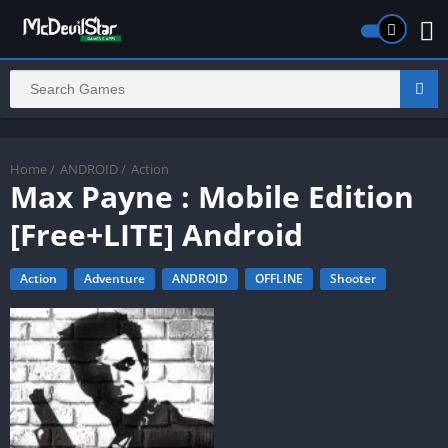
Home
/
ANDROID
/
Action
Max Payne : Mobile Edition
[Free+LITE] Android
Action
Adventure
ANDROID
OFFLINE
Shooter