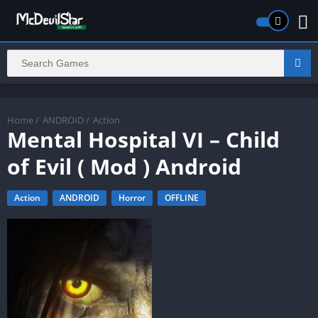
Home
/
ANDROID
/
Action
Mental Hospital VI – Child
of Evil ( Mod ) Android
Action
ANDROID
Horror
OFFLINE