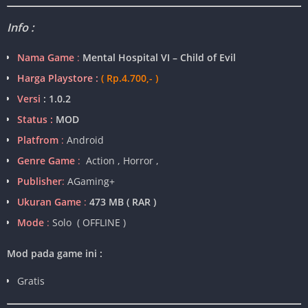
Info :
Nama Game
:
Mental Hospital VI – Child of Evil
Harga Playstore :
( Rp.4.700,- )
Versi
: 1.0.2
Status :
MOD
Platfrom
:
Android
Genre Game
:
Action , Horror ,
Publisher
:
AGaming+
Ukuran Game
:
473 MB ( RAR )
Mode
:
Solo ( OFFLINE )
Mod pada game ini :
Gratis