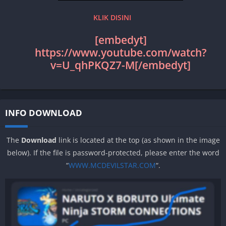
KLIK DISINI
[embedyt]
https://www.youtube.com/watch?
v=U_qhPKQZ7-M[/embedyt]
INFO DOWNLOAD
The
Download
link is located at the top (as shown in the image
below). If the file is password-protected, please enter the word
“
WWW.MCDEVILSTAR.COM
“.