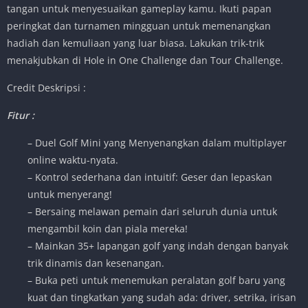
tangan untuk menyesuaikan gameplay kamu. Ikuti papan
peringkat dan turnamen mingguan untuk memenangkan
hadiah dan kemuliaan yang luar biasa. Lakukan trik-trik
menakjubkan di Hole in One Challenge dan Tour Challenge.
Credit Deskripsi :
Fitur :
– Duel Golf Mini yang Menyenangkan dalam multiplayer
online waktu-nyata.
– Kontrol sederhana dan intuitif: Geser dan lepaskan
untuk menyerang!
– Bersaing melawan pemain dari seluruh dunia untuk
mengambil koin dan piala mereka!
– Mainkan 35+ lapangan golf yang indah dengan banyak
trik dinamis dan kesenangan.
– Buka peti untuk menemukan peralatan golf baru yang
kuat dan tingkatkan yang sudah ada: driver, setrika, irisan