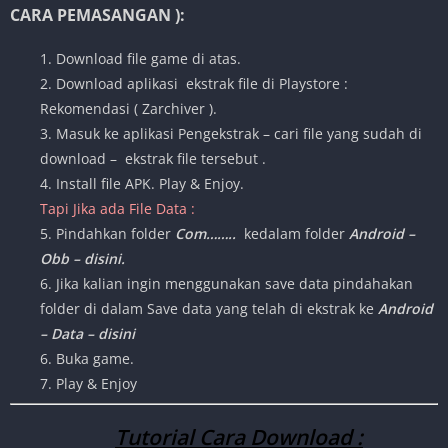
CARA PEMASANGAN ):
1. Download file game di atas.
2. Download aplikasi ekstrak file di Playstore :
Rekomendasi ( Zarchiver ).
3. Masuk ke aplikasi Pengekstrak – cari file yang sudah di
download – ekstrak file tersebut .
4. Install file APK. Play & Enjoy.
Tapi Jika ada File Data :
5. Pindahkan folder
Com……..
kedalam folder
Android –
Obb – disini.
6. Jika kalian ingin menggunakan save data pindahakan
folder di dalam Save data yang telah di ekstrak ke
Android
– Data – disini
6. Buka game.
7. Play & Enjoy
Tutorial Cara Download :