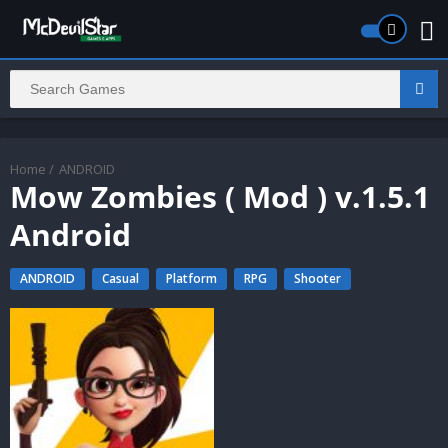
Home
/
ANDROID
Mow Zombies ( Mod ) v.1.5.1
Android
ANDROID
Casual
Platform
RPG
Shooter