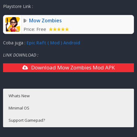
Ukuran Game
:
185
MB ( RAR )
Playstore Link :
Mode
:
Solo / Multiplayer ( OFFLINE / ONLINE )
Mow Zombies
Price:
Free
Coba juga :
Epic Raft ( Mod ) Android
LINK DOWNLOAD :
Download Mow Zombies Mod APK
Whats New
Minimal OS
Support Gamepad?
-Sebelum dimulainya pertempuran pertahanan kamp, kita
Android 4.1+
Tidak Support