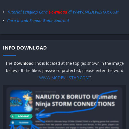
memiliki waktu 1 menit untuk mempersiapkan pertempuran.
-Optimalkan nama senjata, nama senjata harus lebih sesuai
Tutorial Lengkap Cara
Download
di WWW.MCDEVILSTAR.COM
dengan karakteristik senjata.
Cara Install Semua Game Android
-Lencana kehormatan di kamp bukan hanya simbol
kehormatan, para penjaga kamp akan semakin termotivasi, dan
mendapatkan lebih banyak koin emas untuk semua orang!
-Mushroom Landmine dan Frozen Grenade bisa dicoba satu
INFO DOWNLOAD
kali, selamat yang belum mengalaminya, buruan cobain.
The
Download
link is located at the top (as shown in the image
below). If the file is password-protected, please enter the word
“
WWW.MCDEVILSTAR.COM
“.