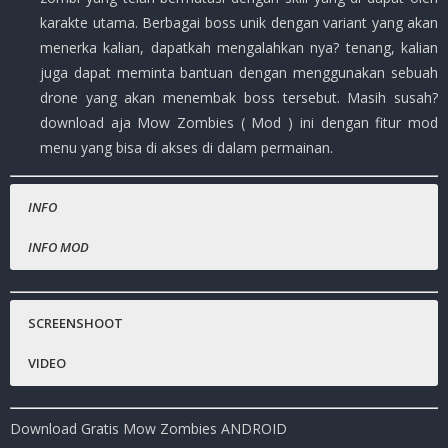
karakte utama. Berbagai boss unik dengan variant yang akan
menerka kalian, dapatkah mengalahkan nya? tenang, kalian
juga dapat meminta bantuan dengan menggunakan sebuah
drone yang akan menembak boss tersebut. Masih susah?
download aja Mow Zombies ( Mod ) ini dengan fitur mod
menu yang bisa di akses di dalam permainan.
INFO
INFO MOD
Nama Game
Mod Menu :
:
Mow Zombies
Musuh menjadi lemah.
Harga Playstore
:
( – )
SCREENSHOOT
Mobs tidak bergerak.
Status :
MOD
VIDEO
Platfrom
:
Android
Genre Game
: Casual, Shooter
Download Gratis Mow Zombies ANDROID
Publisher
:
Digital Native