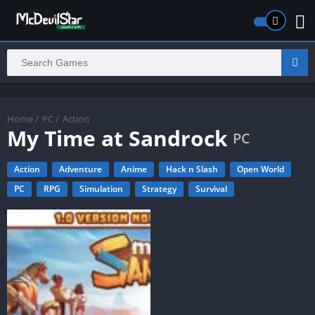
Home
/
PC
/
Action
My Time at Sandrock
PC
Action
Adventure
Anime
Hack n Slash
Open World
PC
RPG
Simulation
Strategy
Survival