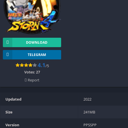
DOWNLOAD
TELEGRAM
4.1
/5
Votes:
27
Report
Updated
2022
Size
241MB
Version
PPSSPP