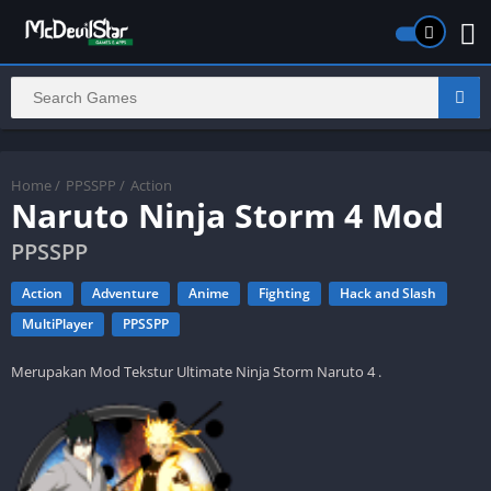
Home
/
PPSSPP
/
Action
Naruto Ninja Storm 4 Mod
PPSSPP
Action
Adventure
Anime
Fighting
Hack and Slash
MultiPlayer
PPSSPP
Merupakan Mod Tekstur Ultimate Ninja Storm Naruto 4 .