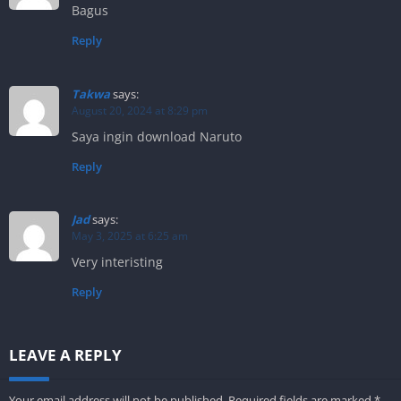
Bagus
Reply
Takwa
says:
August 20, 2024 at 8:29 pm
Saya ingin download Naruto
Reply
Jad
says:
May 3, 2025 at 6:25 am
Very interisting
Reply
LEAVE A REPLY
Your email address will not be published.
Required fields are marked
*