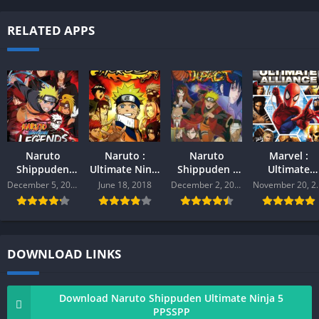
RELATED APPS
Naruto
Naruto :
Naruto
Marvel :
Shippuden
Ultimate Ninja
Shippuden :
Ultimate
Legends :
Hereos ( +
Ultimate Ninja
Alliance +Sav
December 5, 2019
June 18, 2018
December 2, 2019
Novembe
Akatsuki
Save Data ) (
Impact (
Data ( PPSSP
Rising
PPSSPP )
Cheat/SaveData)
)
+SaveData (
PPSSPP
Cheat )
PPSSPP
DOWNLOAD LINKS
Download Naruto Shippuden Ultimate Ninja 5
PPSSPP