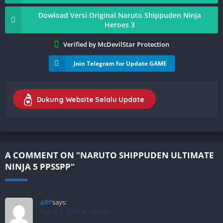
Dowload Versi Original Naruto Shippuden Ninja
Heroes 3
Verified by McDevilStar Protection
Join Telegram for Update GAME
Dukung Website Selalu Update
A COMMENT ON "NARUTO SHIPPUDEN ULTIMATE
NINJA 5 PPSSPP"
afif
says:
March 1, 2025 at 7:06 am