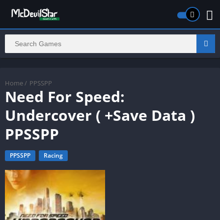
Home
/
PPSSPP
Need For Speed:
Undercover ( +Save Data )
PPSSPP
PPSSPP
Racing