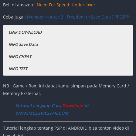
Release Date
:
2009
Beli di amazon :
Need For Speed: Undercover
Ukuran Game
:
393MB
(ISO)
Coba juga :
Monster Hunter 2 : Freedom ( +Save Data ) PPSSPP
Mode
:
Singleplayer – Multiplayer
Offline
LINK DOWNLOAD
INFO Save Data
INFO CHEAT
INFO
TEST
2 Juta uang dan bounty, Semua terbua , dll.
Banyak Banget.
Handphone ( Xiaomi MI 8 )
Download Need For Speed: Undercover
NB : Game / Rom ini dapat kamu simpan pada Memory Card /
CARA PASANG SAVE DATA DI SEMUA GAME PPSSPP
CARA CHEAT SEMUA GAME PPSSPP : KLIK DISINI
PPSSPP
Memory Eksternal.
Download Save Data Need For Speed:
Tutorial Lengkap Cara
Download
di
Undercover PPSSPP
WWW.MCDEVILSTAR.COM
Tutorial lengkap tentang PSP di ANDROID bisa tonton video di
bawah ini :