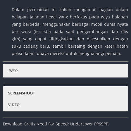
Dalam permainan in, kalian mengambil bagian dalam
balapan jalanan ilegal yang berfokus pada gaya balapan
yang berbeda, menggunakan berbagai mobil dunia nyata
berlisensi (tersedia pada saat pengembangan dan rilis
gim) yang dapat ditingkatkan dan disesuaikan dengan
suku cadang baru, sambil bersaing dengan keterlibatan
polisi dalam upaya mereka untuk menghalangi pemain.
INFO
Nama Game
:
Need For Speed: Undercover
Status :
Normal
SCREENSHOOT
Platfrom
:
PPSSPP, Android , PC
VIDEO
Emulator :
PPSSPP
Genre Game
:
Racing
Download Gratis Need For Speed: Undercover PPSSPP.
Publisher
:
EA