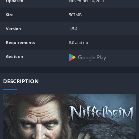
Updated
November 10, 2021
Size
507MB
Version
1.5.4
Requirements
8.0 and up
Get it on
DESCRIPTION