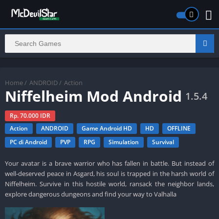
Home
/
ANDROID
/
Action
Niffelheim Mod Android
1.5.4
Rp. 70.000 IDR
Action
ANDROID
Game Android HD
HD
OFFLINE
PC di Android
PVP
RPG
Simulation
Survival
Your avatar is a brave warrior who has fallen in battle. But instead of
well-deserved peace in Asgard, his soul is trapped in the harsh world of
Niffelheim. Survive in this hostile world, ransack the neighbor lands,
explore dangerous dungeons and find your way to Valhalla