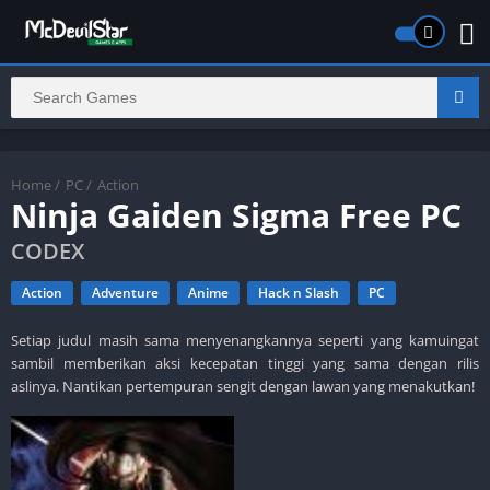
Home
/
PC
/
Action
Ninja Gaiden Sigma Free PC
CODEX
Action
Adventure
Anime
Hack n Slash
PC
Setiap judul masih sama menyenangkannya seperti yang kamuingat
sambil memberikan aksi kecepatan tinggi yang sama dengan rilis
aslinya. Nantikan pertempuran sengit dengan lawan yang menakutkan!