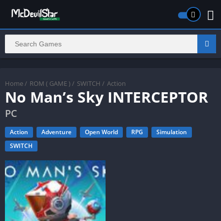
Home
/
ROM ( GAME )
/
SWITCH
/
Action
No Man’s Sky INTERCEPTOR
PC
Action
Adventure
Open World
RPG
Simulation
SWITCH