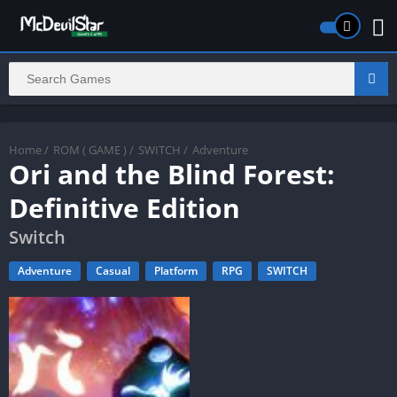
Home
/
ROM ( GAME )
/
SWITCH
/
Adventure
Ori and the Blind Forest:
Definitive Edition
Switch
Adventure
Casual
Platform
RPG
SWITCH