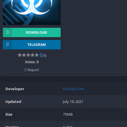
DOWNLOAD
TELEGRAM
0
/5
Votes:
0
Report
Developer
Miniclip.com
Updated
July 19, 2021
Size
75MB
Version
1.18.6