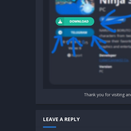
Graphics:
NVIDIA GeForce GTX 1070 (8GB) o
Storage:
16 GB available space
Thank you for visiting an
LEAVE A REPLY