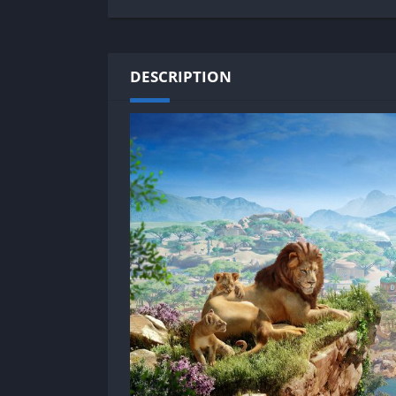
SPEK KENTANG
Puzzle
Shooter
Racing
Sport
Remastered
DESCRIPTION
Story Rich
Rougelike
Strategy
RPG
Survival
Shooter
Visual Novel
Simulation
Support Gamepad
Sport
Strategy
Survival
Visual Novel