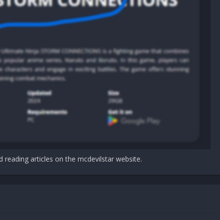
r AMD Radeon RX 580 (8GB)
d reading articles on the mcdevilstar website.