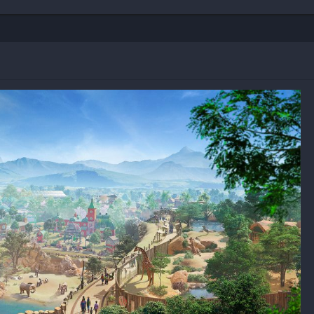
Shooter
Stealth
Strategy
Survival
PS