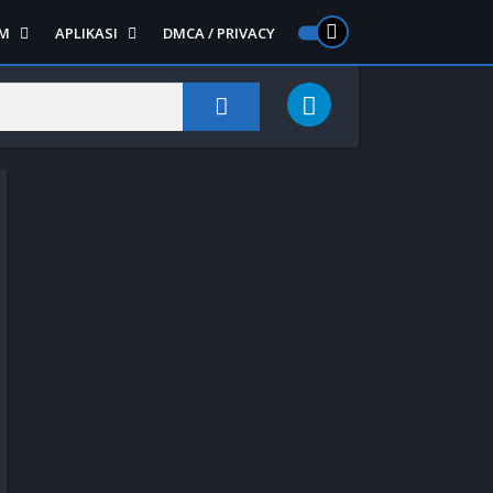
M
APLIKASI
DMCA / PRIVACY
PS 2
ntendo DS
Semua APLIKASI
Semua Game NDS
Alat
RPG
Art&Design
Shooter
Emulator
Side Scrolling
Foto
Survival
Internet
1
Video
Semua Game PS 1
Sosial
Action
Adventure
Card
Fighting
Horror