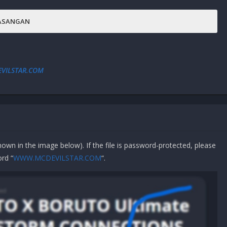
ASANGAN
.
vilStar.iso
system
na meletakkan Folder nya.
VILSTAR.COM
AMD Radeon R9 270X (2GB)
shown in the image below). If the file is password-protected, please
rd “
WWW.MCDEVILSTAR.COM
“.
system