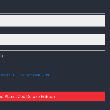
ox
C )
ehouse ( Full Version ) PC
 Planet Zoo Deluxe Edition