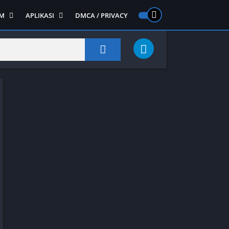
M
APLIKASI
DMCA / PRIVACY
PS 2
ntendo DS
Semua APLIKASI
Semua Game NDS
Alat
RPG
Art&Design
Shooter
Emulator
ide Scrolling
Foto
Survival
Internet
1
Video
Semua Game PS 1
Sosial
Action
Adventure
Card
Fighting
Horror