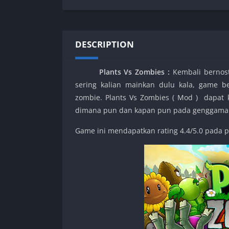
SPEK KENTANG
Puzzle
Shooter
Racing
Sport
Remastered
DESCRIPTION
Story Rich
Rougelike
Strategy
RPG
Plants Vs Zombies
:
Kembali bernos
Survival
Shooter
sering kalian mainkan dulu kala, game 
Visual Novel
Simulation
zombie. Plants Vs Zombies ( Mod ) dapat k
Support Gamepad
dimana pun dan kapan pun pada genggama
Sport
Game ini mendapatkan rating 4.4/5.0 pada p
Strategy
Survival
Visual Novel