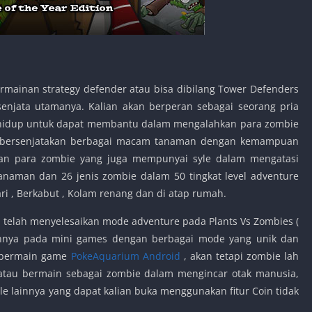
mainan strategy defender atau bisa dibilang Tower Defenders
enjata utamanya. Kalian akan berperan sebagai seorang pria
idup untuk dapat membantu dalam mengalahkan para zombie
an bersenjatakan berbagai macam tanaman dengan kemampuan
an para zombie yang juga mempunyai syle dalam mengatasi
tanaman dan 26 jenis zombie dalam 50 tingkat level adventure
ri , Berkabut , Kolam renang dan di atap rumah.
a telah menyelesaikan mode adventure pada Plants Vs Zombies (
annya pada mini games dengan berbagai mode yang unik dan
a bermain game
PokeAquarium Android
, akan tetapi zombie lah
, atau bermain sebagai zombie dalam mengincar otak manusia,
e lainnya yang dapat kalian buka menggunakan fitur Coin tidak