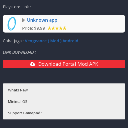
Ukuran Game
:
2.3GB
( RAR )
Playstore Link :
Mode
:
Solo ( OFFLINE )
Unknown app
Price:
$9.99
Coba juga :
Vengeance ( Mod ) Android
LINK DOWNLOAD :
Download Portal Mod APK
Whats New
Minimal OS
Support Gamepad?
Android 4.4+
Support √