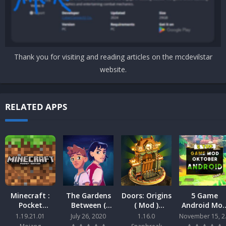
Thank you for visiting and reading articles on the mcdevilstar
website.
RELATED APPS
Minecraft :
The Gardens
Doors: Origins
5 Game
Pocket
Between (
( Mod )
Android Mo
Edition Mod
Mod ) Android
Android
Terbaik Rilis
1.19.21.01
July 26, 2020
1.16.0
Nov
Android
Bulan