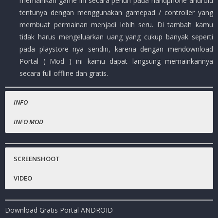
memainkan game ini secara penuh pada handphone android
tentunya dengan menggunakan gamepad / controller yang
membuat permainan menjadi lebih seru. Di tambah kamu
tidak harus mengeluarkan uang yang cukup banyak seperti
pada playstore nya sendiri, karena dengan mendownload
Portal ( Mod ) ini kamu dapat langsung memainkannya
secara full offline dan gratis.
INFO
INFO MOD
Nama Game
Gratis.
:
Portal
Harga Playstore
:
( Rp.139.000,- )
SCREENSHOOT
Status :
MOD
VIDEO
Platfrom
:
Android
Genre Game
: Puzzle, Shooter, Adventure, Action
Download Gratis Portal ANDROID
Publisher
:
NVIDIA Lightspeed Studios