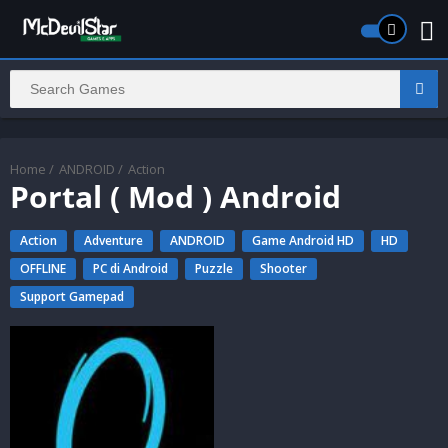
Home
/
ANDROID
/
Action
Portal ( Mod ) Android
Action
Adventure
ANDROID
Game Android HD
HD
OFFLINE
PC di Android
Puzzle
Shooter
Support Gamepad