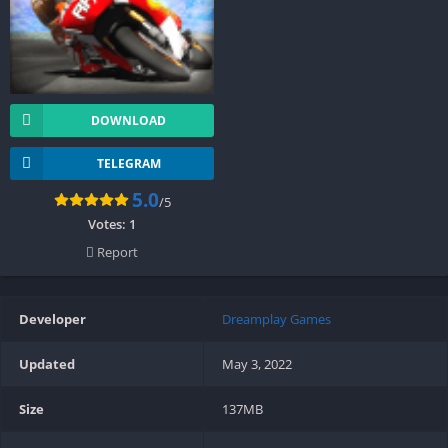
DOWNLOAD
TELEGRAM
5.0
/5
Votes:
1
Report
Developer
Dreamplay Games
Updated
May 3, 2022
Size
137MB