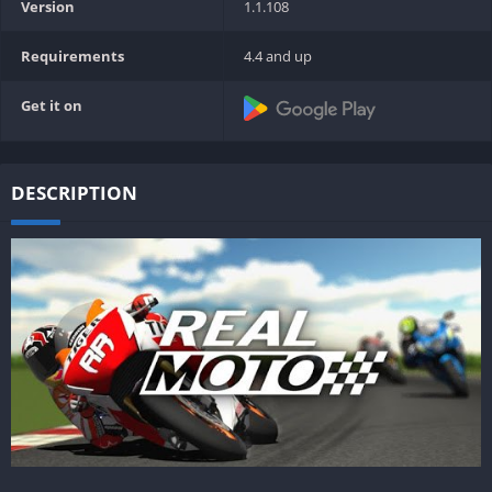
Version
1.1.108
Requirements
4.4 and up
Get it on
DESCRIPTION