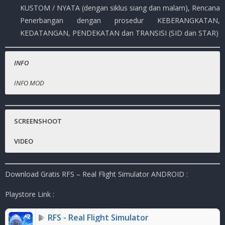
KUSTOM / NYATA (dengan siklus siang dan malam), Rencana
Penerbangan dengan prosedur KEBERANGKATAN,
KEDATANGAN, PENDEKATAN dan TRANSISI (SID dan STAR)
INFO
INFO MOD
Nama Game
Gratis.
:
RFS – Real Flight Simulator
Harga Playstore :
( -)
SCREENSHOOT
Status :
MOD
VIDEO
Platfrom
:
Android
Genre Game
:
RPG, Action, Adventure, Anime, Open World
Download Gratis RFS – Real Flight Simulator ANDROID :
Publisher
:
Gaco Games
Ukuran Game
:
264MB
( RAR )
Playstore Link :
Mode
:
Solo ( OFFLINE )
RFS - Real Flight Simulator