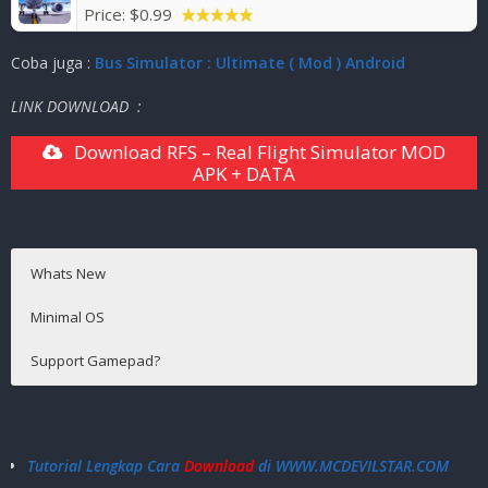
Price:
$0.99
Coba juga :
Bus Simulator : Ultimate ( Mod ) Android
LINK DOWNLOAD :
Download RFS – Real Flight Simulator MOD
APK + DATA
Whats New
Minimal OS
Support Gamepad?
Android 4.3+
Tidak Support
Tutorial Lengkap Cara
Download
di WWW.MCDEVILSTAR.COM