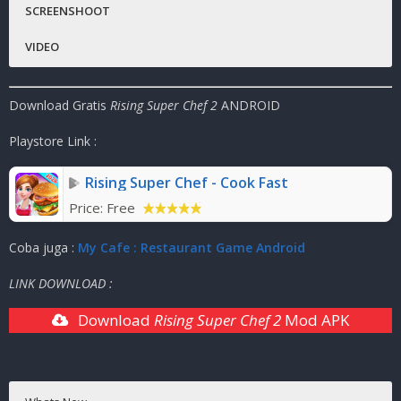
SCREENSHOOT
Versi
:
4.0.1
VIDEO
Status :
MOD
Platfrom
:
Android
Download Gratis
Rising Super Chef 2
ANDROID
Genre Game
:
Arcade , Cooking
Publisher
:
Mini Stone Games
Playstore Link :
Ukuran Game
:
60
MB ( RAR )
Rising Super Chef - Cook Fast
Mode
:
Solo ( OFFLINE / ONLINE )
Price:
Free
Coba juga :
My Cafe : Restaurant Game Android
LINK DOWNLOAD :
Download
Rising Super Chef 2
Mod APK