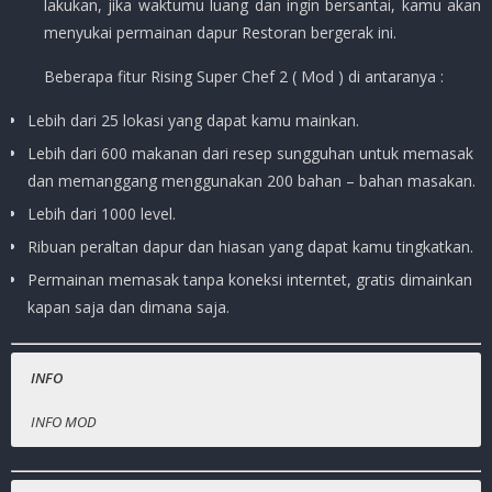
lakukan, jika waktumu luang dan ingin bersantai, kamu akan
menyukai permainan dapur Restoran bergerak ini.
Beberapa fitur Rising Super Chef 2 ( Mod ) di antaranya :
Lebih dari 25 lokasi yang dapat kamu mainkan.
Lebih dari 600 makanan dari resep sungguhan untuk memasak
dan memanggang menggunakan 200 bahan – bahan masakan.
Lebih dari 1000 level.
Ribuan peraltan dapur dan hiasan yang dapat kamu tingkatkan.
Permainan memasak tanpa koneksi interntet, gratis dimainkan
kapan saja dan dimana saja.
INFO
INFO MOD
Nama Game
Toko Gratis / Beli Apapun Tanpa Uang.
:
Rising Super Chef 2
Harga Playstore
:
–