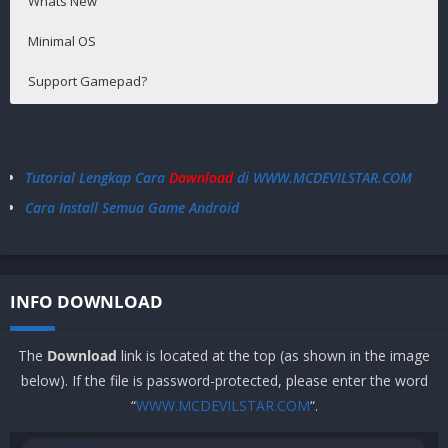
Whats New
Minimal OS
Support Gamepad?
Add 50 levels.
Android4.1+
Tidak Support
Tutorial Lengkap Cara
Download
di WWW.MCDEVILSTAR.COM
Cara Install Semua Game Android
INFO DOWNLOAD
The
Download
link is located at the top (as shown in the image
below). If the file is password-protected, please enter the word
“
WWW.MCDEVILSTAR.COM
“.