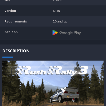
Version
1.110
Requirements
5.0 and up
Get it on
DESCRIPTION