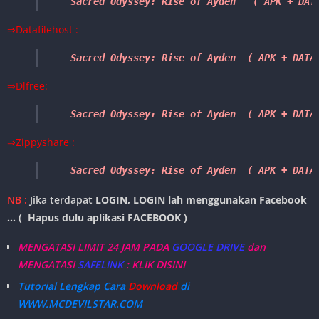
Sacred Odyssey: Rise of Ayden   ( APK 
+ DAT
⇒Datafilehost :
Sacred Odyssey: Rise of Ayden  ( APK + DATA
⇒Dlfree:
Sacred Odyssey: Rise of Ayden  ( 
APK 
+ DATA
⇒Zippyshare :
Sacred Odyssey: Rise of Ayden  ( APK + DATA
NB :
Jika terdapat
LOGIN, LOGIN lah menggunakan Facebook
… ( Hapus dulu aplikasi FACEBOOK )
MENGATASI LIMIT 24 JAM PADA
GOOGLE DRIVE
dan
MENGATASI
SAFELINK
: KLIK DISINI
Tutorial Lengkap Cara
Download
di
WWW.MCDEVILSTAR.COM