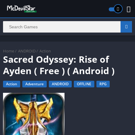
Home
/
ANDROID
/
Action
Sacred Odyssey: Rise of
Ayden ( Free ) ( Android )
Action
Adventure
ANDROID
OFFLINE
RPG