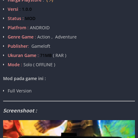
Versi
: 1.0.0
Status :
MOD
Platfrom
:
ANDROID
Genre Game
:
Action , Adventure
Publisher
:
Gameloft
Ukuran Game
:
71MB
( RAR )
Mode
:
Solo ( OFFLINE )
Mod pada game ini :
Full Version
Screenshoot :