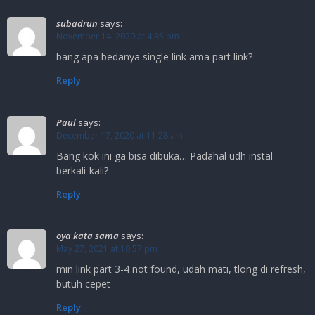
subadrun
says:
November 14, 2020 at 4:35 pm
bang apa bedanya single link ama part link?
Reply
Paul
says:
December 17, 2020 at 11:28 am
Bang kok ini ga bisa dibuka… Padahal udh instal
berkali-kali?
Reply
oya kata sama
says:
May 27, 2021 at 10:57 pm
min link part 3-4 not found, udah mati, tlong di refresh,
butuh cepet
Reply