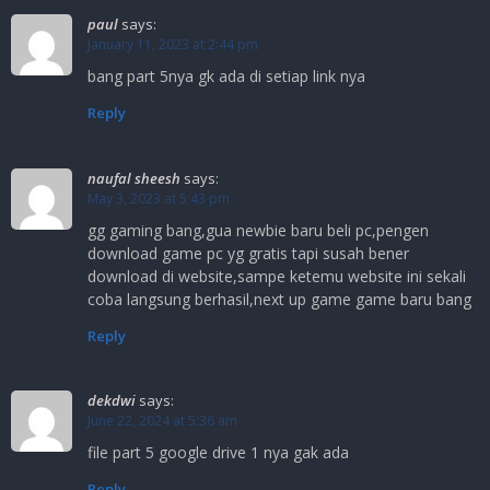
paul
says:
January 11, 2023 at 2:44 pm
bang part 5nya gk ada di setiap link nya
Reply
naufal sheesh
says:
May 3, 2023 at 5:43 pm
gg gaming bang,gua newbie baru beli pc,pengen
download game pc yg gratis tapi susah bener
download di website,sampe ketemu website ini sekali
coba langsung berhasil,next up game game baru bang
Reply
dekdwi
says:
June 22, 2024 at 5:36 am
file part 5 google drive 1 nya gak ada
Reply