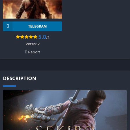
TELEGRAM
5.0
/5
Votes:
2
Report
DESCRIPTION