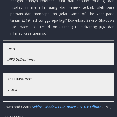
dengan adanya referensi kuat dari sebuah mitologi dan
filsafat ini memiliki rating dan review terbaik oleh para
pemain dan mendapatkan gelar Game of The Year pada
tahun 2019. Jadi tunggu apa lagi? Download Sekiro: Shadows
Die Twice – GOTY Edition ( Free ) PC sekarang juga dan
nikmati keseruannya.
INFO
INFO DLC/Lainnya
Nama Game
Gratis.
:
Sekiro: Shadows Die Twice – GOTY Edition
Steam :
Game of The Year Edition :
(
Rp.729.999 )
SCREENSHOOT
Tantangan Boss Baru : Reflection and Gauntlet of Strength
Platfrom
:
PC
VIDEO
Remnants – tinggalkan pesan dan rekaman tindakan yang
Genre Game
:
Souls-Like, Action, Adventure, Ninja, RPG,
dapat dilihat dan dinilai oleh pemain lain
Publisher
:
Activision
Kosmetik kustom baru.
Download Gratis
Sekiro: Shadows Die Twice – GOTY Edition
( PC )
Release Date
:
22 Mar 2019
Ukuran Game
:
13GB
(RAR)