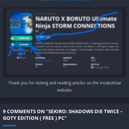
Storage:
25 GB available space
Recomended
OS:
Windows 7 64-bit | Windows 8 64-bit | Windows 10 64-bit
Processor:
Intel Core i5-2500K | AMD Ryzen 5 1400
Memory:
8 GB RAM
Graphics:
NVIDIA GeForce GTX 970 | AMD Radeon RX 570
DirectX:
Version 11
Network:
Broadband Internet connection
Storage:
25 GB available spacee
Thank you for visiting and reading articles on the mcdevilstar
website.
9 COMMENTS ON "SEKIRO: SHADOWS DIE TWICE –
GOTY EDITION ( FREE ) PC"