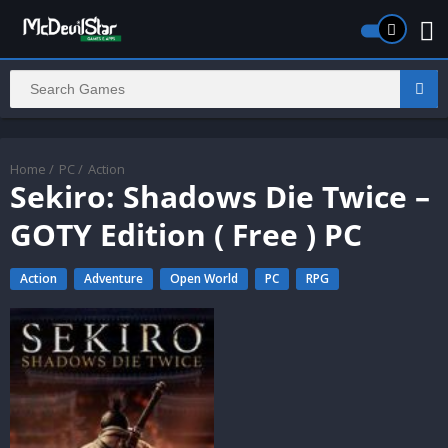
Home
/
PC
/
Action
Sekiro: Shadows Die Twice –
GOTY Edition ( Free ) PC
Action
Adventure
Open World
PC
RPG