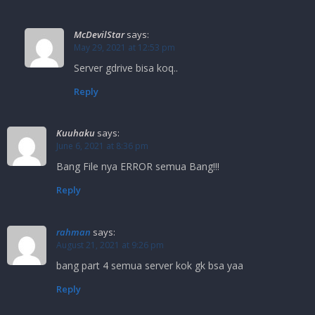
McDevilStar
says:
May 29, 2021 at 12:53 pm
Server gdrive bisa koq..
Reply
Kuuhaku
says:
June 6, 2021 at 8:36 pm
Bang File nya ERROR semua Bang!!!
Reply
rahman
says:
August 21, 2021 at 9:26 pm
bang part 4 semua server kok gk bsa yaa
Reply