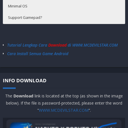
Minimal OS
Support Gamepad?
Android4 .0+
Support
Tutorial Lengkap Cara
Download
di WWW.MCDEVILSTAR.COM
Cara Install Semua Game Android
INFO DOWNLOAD
The
Download
link is located at the top (as shown in the image
below). If the file is password-protected, please enter the word
“
WWW.MCDEVILSTAR.COM
“.