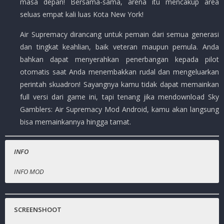
masa depan! Bersama-sama, arena itu mencakup area
seluas empat kali luas Kota New York!
Air Supremacy dirancang untuk pemain dari semua generasi
dan tingkat keahlian, baik veteran maupun pemula. Anda
bahkan dapat menyerahkan penerbangan kepada pilot
otomatis saat Anda menembakkan rudal dan mengeluarkan
perintah skuadron! Sayangnya kamu tidak dapat memainkan
full versi dari game ini, tapi tenang jika mendownload Sky
Gamblers: Air Supremacy Mod Android, kamu akan langsung
bisa memainkannya hingga tamat.
INFO
INFO MOD
Nama Game
Full versi.
:
Sky Gamblers: Air Supremacy
Harga Playstore :
Gratis.
( Rp.70,000.-)
SCREENSHOOT
Status :
MOD