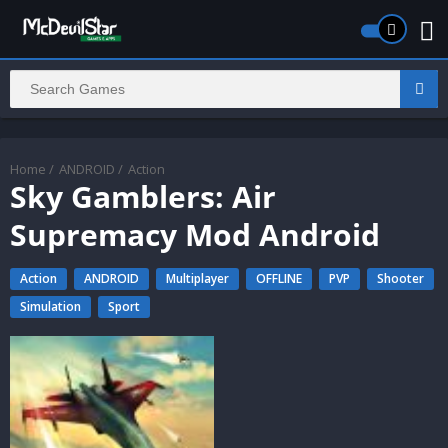
Home
/
ANDROID
/
Action
Sky Gamblers: Air
Supremacy Mod Android
Action
ANDROID
Multiplayer
OFFLINE
PVP
Shooter
Simulation
Sport