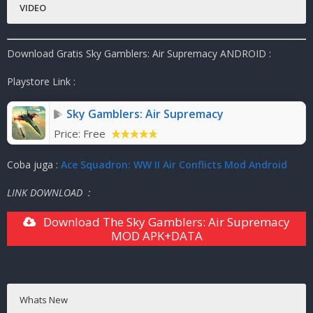
VIDEO
Platfrom
:
Android
Genre Game
:
Action, Simulation, Shooter
Download Gratis Sky Gamblers: Air Supremacy ANDROID :
Publisher
:
Atypical Games
Ukuran Game
:
624
MB
( RAR )
Playstore Link :
Mode
:
Solo ( OFFLINE )
Sky Gamblers: Air Supremacy
Price:
Free
Coba juga :
Ace Squadron: WW II Air Conflicts Mod Android
LINK DOWNLOAD :
Download The Sky Gamblers: Air Supremacy
MOD APK+DATA
Whats New