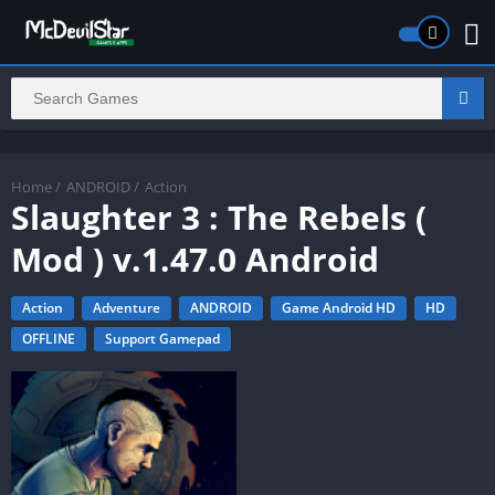
Home
/
ANDROID
/
Action
Slaughter 3 : The Rebels (
Mod ) v.1.47.0 Android
Action
Adventure
ANDROID
Game Android HD
HD
OFFLINE
Support Gamepad