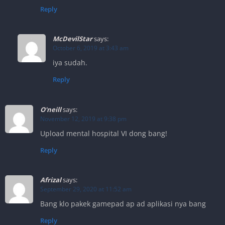
Reply
McDevilStar
says:
October 6, 2019 at 3:43 am
iya sudah.
Reply
O'neill
says:
November 12, 2019 at 9:38 pm
Upload mental hospital VI dong bang!
Reply
Afrizal
says:
September 29, 2020 at 11:52 am
Bang klo pakek gamepad ap ad aplikasi nya bang
Reply