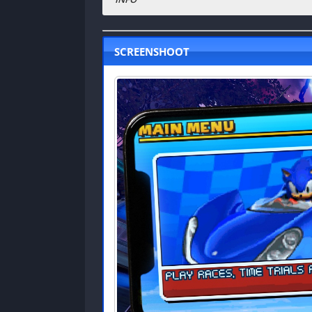
Nama Game
:
Sonic & Sega All-Stars Racing
Status :
Normal
SCREENSHOOT
Platfrom
:
Nintendo 3DS , Android , PC
Emulator :
Drastic Emulator
Genre Game
:
Racing
Publisher
:
SEGA
Release Date
:
2010
Ukuran Game
:
44
MB
( RAR )
Mode
:
Single-player
Offline