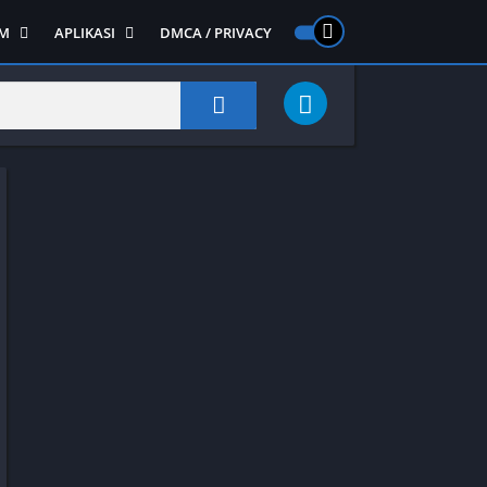
M
APLIKASI
DMCA / PRIVACY
PS 2
ntendo DS
Semua APLIKASI
Semua Game NDS
Alat
RPG
Art&Design
Shooter
Emulator
ide Scrolling
Foto
Survival
Internet
1
Video
Semua Game PS 1
Sosial
Action
Adventure
Card
Fighting
Horror