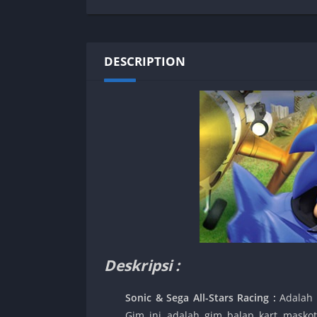
SPEK KENTANG
Puzzle
Shooter
Racing
Sport
Remastered
DESCRIPTION
Story Rich
Rougelike
Strategy
RPG
Survival
Shooter
Visual Novel
Simulation
Support Gamepad
Sport
Strategy
Survival
Visual Novel
Deskripsi :
Sonic & Sega All-Stars Racing :
Adalah 
Gim ini adalah gim balap kart maskot