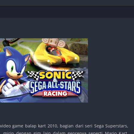
Shooter
Stealth
Strategy
Survival
PS
video game balap kart 2010, bagian dari seri Sega Superstars,
, mirip dengan gim lain dalam genrenya seperti Mario Kart,