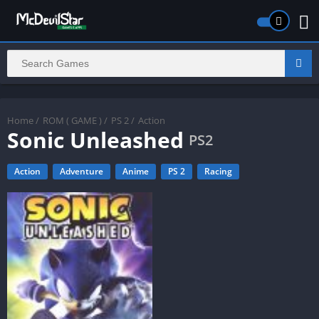
Home
/
ROM ( GAME )
/
PS 2
/
Action
Sonic Unleashed
PS2
Action
Adventure
Anime
PS 2
Racing