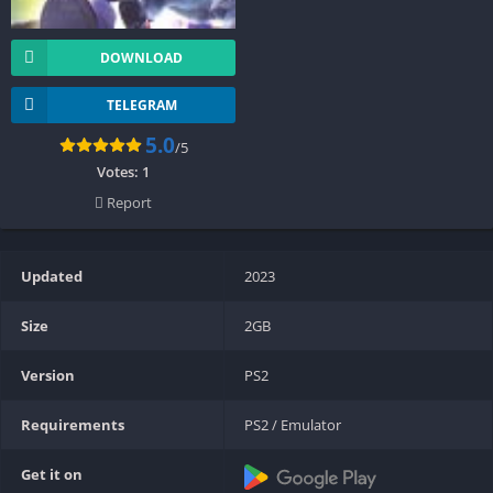
DOWNLOAD
TELEGRAM
5.0
/5
Votes:
1
Report
Updated
2023
Size
2GB
Version
PS2
Requirements
PS2 / Emulator
Get it on