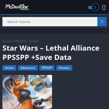
Home
/
PPSSPP
/
Action
Star Wars – Lethal Alliance
PPSSPP +Save Data
Action
Adventure
PPSSPP
Shooter