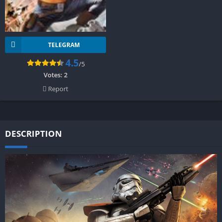
TELEGRAM
4.5
/5
Votes:
2
Report
DESCRIPTION