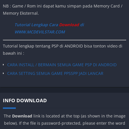
Download Star Wars – Lethal Alliance
NB : Game / Rom ini dapat kamu simpan pada Memory Card /
CARA PASANG SAVE DATA DI SEMUA GAME PPSSPP
CARA CHEAT SEMUA GAME PPSSPP : KLIK DISINI
PPSSPP
Memory Eksternal.
Download Save Data Star Wars – Lethal
Tutorial Lengkap Cara
Download
di
Alliance
WWW.MCDEVILSTAR.COM
Tutorial lengkap tentang PSP di ANDROID bisa tonton video di
bawah ini :
CARA INSTALL / BERMAIN SEMUA GAME PSP DI ANDROID
CARA SETTING SEMUA GAME PPSSPP JADI LANCAR
INFO DOWNLOAD
The
Download
link is located at the top (as shown in the image
below). If the file is password-protected, please enter the word