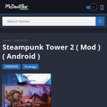
Home
/
ANDROID
Steampunk Tower 2 ( Mod )
( Android )
ANDROID
Strategy