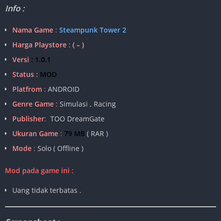
Info :
Nama Game
:
Steampunk Tower 2
Harga Playstore
:
( – )
Versi
: 1.0.1
Status :
MOD
Platfrom
:
ANDROID
Genre Game
:
Simulasi , Racing
Publisher
:
TOO DreamGate
Ukuran Game
:
79 MB
( RAR )
Mode
:
Solo ( Offline )
Mod pada game ini :
Uang tidak terbatas .