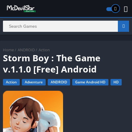
Home
/
ANDROID
/
Action
Storm Boy : The Game
v.1.1.0 [Free] Android
Action
Adventure
ANDROID
Game Android HD
HD