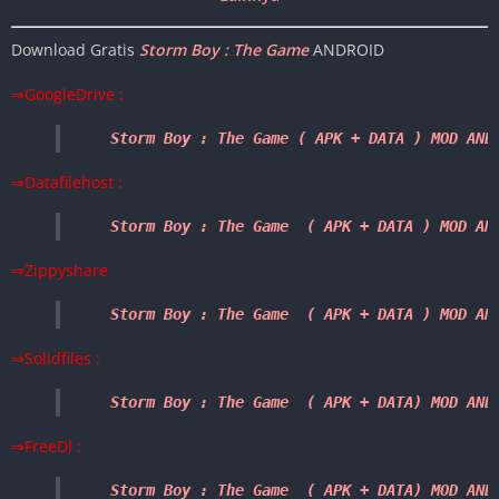
Download Gratis
Storm Boy : The Game
ANDROID
⇒GoogleDrive :
Storm Boy : The Game ( APK 
+ DATA 
) MOD AND
⇒Datafilehost :
Storm Boy : The Game  ( APK + DATA ) MOD AN
⇒Zippyshare
Storm Boy : The Game  ( 
APK 
+ DATA 
) MOD 
AN
⇒Solidfiles :
Storm Boy : The Game  ( 
APK 
+ DATA
) MOD 
AND
⇒FreeDl :
Storm Boy : The Game  ( 
APK 
+ DATA
) MOD 
AND