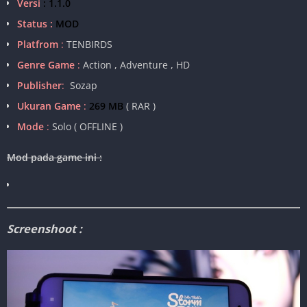
Versi
: 1.1.0
Status :
MOD
Platfrom
:
TENBIRDS
Genre Game
:
Action , Adventure , HD
Publisher
:
Sozap
Ukuran Game
:
269 MB
( RAR )
Mode
:
Solo ( OFFLINE )
Mod pada game ini :
Screenshoot :