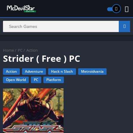
Home
/
PC
/
Action
Strider ( Free ) PC
Action
Adventure
Hack n Slash
Metroidvania
Open World
PC
Platform