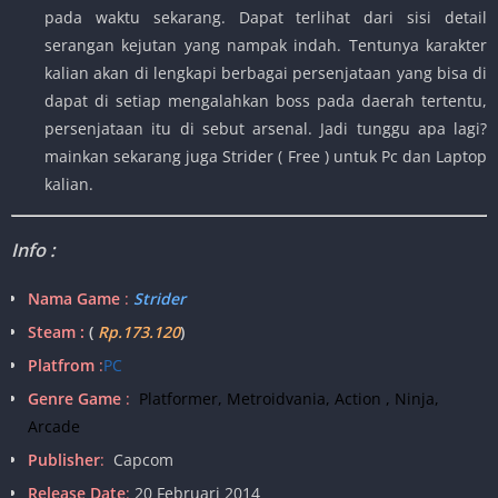
pada waktu sekarang. Dapat terlihat dari sisi detail
serangan kejutan yang nampak indah. Tentunya karakter
kalian akan di lengkapi berbagai persenjataan yang bisa di
dapat di setiap mengalahkan boss pada daerah tertentu,
persenjataan itu di sebut arsenal. Jadi tunggu apa lagi?
mainkan sekarang juga Strider ( Free ) untuk Pc dan Laptop
kalian.
Info :
Nama Game
:
Strider
Steam :
(
Rp.173.120
)
Platfrom
:
PC
Genre Game
:
Platformer, Metroidvania, Action , Ninja,
Arcade
Publisher
:
Capcom
Release Date
:
20 Februari 2014