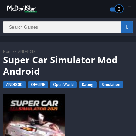
Home
/
ANDROID
Super Car Simulator Mod
Android
ANDROID
OFFLINE
Open World
Racing
Simulation