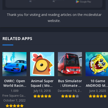
Thank you for visiting and reading articles on the mcdevilstar
website.
RELATED APPS
OWRC: Open
Animal Super
Bus Simulator
10 Game
World Racing
Squad ( Mod )
: Ultimate (
ANDROID Mo
Mod Android
v.1.2.0
Mod ) v.1.4.6
Bulan Mei
1.009
July 13, 2018
December 16, 2020
June 3, 2020
Android
Android
2020
Free Square Games
October 7, 2022