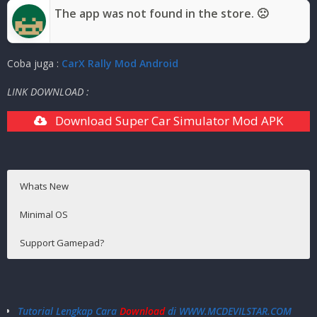
The app was not found in the store. 🙁
Coba juga :
CarX Rally Mod Android
LINK DOWNLOAD :
Download Super Car Simulator Mod APK
Whats New
Minimal OS
Support Gamepad?
Android 4.4+
Tidak Support
Tutorial Lengkap Cara
Download
di WWW.MCDEVILSTAR.COM