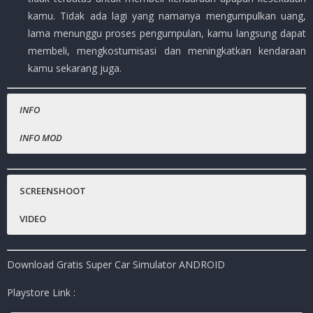
kamu. Tidak ada lagi yang namanya mengumpulkan uang,
lama menunggu proses pengumpulan, kamu langsung dapat
membeli, mengkostumisasi dan meningkatkan kendaraan
kamu sekarang juga.
INFO
INFO MOD
Nama Game
Uang tidak terbatas.
:
Super Car Simulator
Harga Playstore
Diamond tidak terbatas.
:
( – )
SCREENSHOOT
Status :
MOD
VIDEO
Platfrom
:
Android
Genre Game
: Racing, Open World, Simulation
Download Gratis Super Car Simulator ANDROID
Publisher
:
Pika App
Ukuran Game
:
124MB
( RAR )
Playstore Link :
Mode
:
Solo ( OFFNLINE )